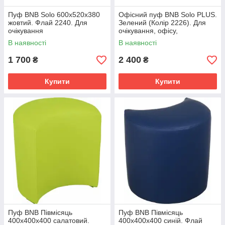
Пуф BNB Solo 600x520x380
Офісний пуф BNB Solo PLUS.
жовтий. Флай 2240. Для
Зелений (Колір 2226). Для
очікування
очікування, офісу,
примірочної, магазину взуття
В наявності
В наявності
/ одягу
1 700
2 400
₴
₴
Купити
Купити
Пуф BNB Півмісяць
Пуф BNB Півмісяць
400x400x400 салатовий.
400x400x400 синій. Флай