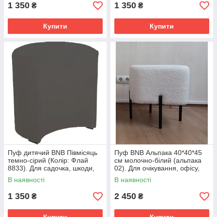
1 350
1 350
₴
₴
Купити
Купити
Пуф дитячий BNB Півмісяць
Пуф BNB Альпака 40*40*45
темно-сірий (Колір: Флай
см молочно-білий (альпака
8833). Для садочка, шкоди,
02). Для очікування, офісу,
кімнати відпочинку, магазина
дитячого садка,домашніх
В наявності
В наявності
дитячого одягу / взуття
помешкань
1 350
2 450
₴
₴