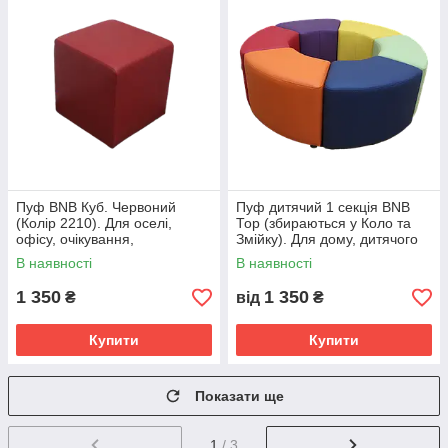
Пуф BNB Куб. Червоний
Пуф дитячий 1 секція BNB
(Колір 2210). Для оселі,
Тор (збираються у Коло та
офісу, очікування,
Змійку). Для дому, дитячого
примірочної, дитячого с
садку, дитячої ігрової кімнати,
В наявності
В наявності
магазину
1 350
1 350
₴
від
₴
Купити
Купити
Показати ще
1
/ 3