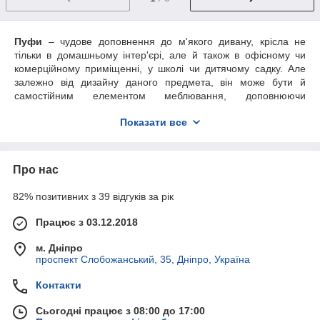
Пуфи
– чудове доповнення до м'якого дивану, крісла не
тільки в домашньому інтер'єрі, але й також в офісному чи
комерційному приміщенні, у школі чи дитячому садку. Але
залежно від дизайну даного предмета, він може бути й
самостійним елементом меблювання, доповнюючи
оригінально приміщення, вносячи в нього функціональність.
Показати все
Меблева фабрика «БНБ» пропонує
купити пуфи
в
асортименті власної розробки, виробництва. Невеликі м'які
предмети привнесуть затишок і комфорт у ваше приміщення.
Про нас
Вони стануть додатковим стильним місцем для сидіння або
зручною підставкою під ноги, додадуть завершеності
82% позитивних з 39 відгуків за рік
інтер'єру.
Пуфи для офісу, будинку, садка чи
Працює з 03.12.2018
школи
м. Дніпро
Пуф офісний
або домашній відрізняються між собою не
проспект Слобожанський, 35, Дніпро, Україна
суттєво, переважно дизайном і міцністю конструкції. Якщо
узагальнити всі різновиди виробу, виходить негабаритний і
Контакти
невисокий предмет м'яких меблів, який позбавлений спинки
Сьогодні працює з 08:00 до 17:00
й підлокітників. Меблева фабрика «БНБ» пропонує каркасні