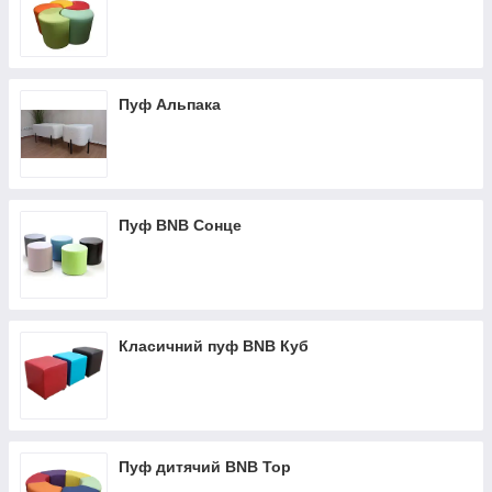
Пуф Альпака
Пуф BNB Сонце
Класичний пуф BNB Куб
Пуф дитячий BNB Тор