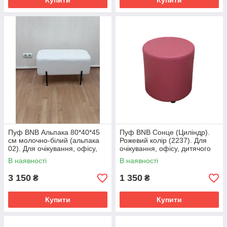
Купити
Купити
Пуф BNB Альпака 80*40*45
Пуф BNB Сонце (Циліндр).
см молочно-білий (альпака
Рожевий колір (2237). Для
02). Для очікування, офісу,
очікування, офісу, дитячого
дитячого садка,домашніх
садка
В наявності
В наявності
помешкань
3 150
1 350
₴
₴
Купити
Купити