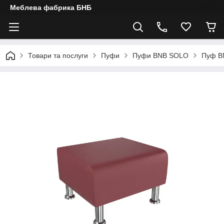
Меблева фабрика БНБ
Товари та послуги
Пуфи
Пуфи BNB SOLO
Пуф BN