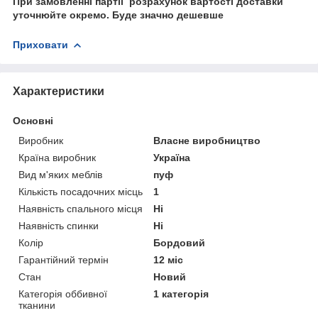
При замовленні партіі розрахунок вартості доставки
уточнюйте окремо. Буде значно дешевше
Приховати
Характеристики
Основні
Виробник
Власне виробництво
Країна виробник
Україна
Вид м'яких меблів
пуф
Кількість посадочних місць
1
Наявність спального місця
Ні
Наявність спинки
Ні
Колір
Бордовий
Гарантійний термін
12 міс
Стан
Новий
Категорія оббивної
1 категорія
тканини