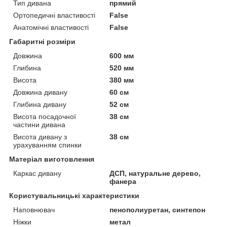
Тип дивана
прямий
Ортопедичні властивості
False
Анатомічні властивості
False
Габаритні розміри
Довжина
600 мм
Глибина
520 мм
Висота
380 мм
Довжина дивану
60 см
Глибина дивану
52 см
Висота посадочної
38 см
частини дивана
Висота дивану з
38 см
урахуванням спинки
Матеріал виготовлення
Каркас дивану
ДСП, натуральне дерево,
фанера
Користувальницькі характеристики
Наповнювач
пенополиуретан, синтепон
Ніжки
метал