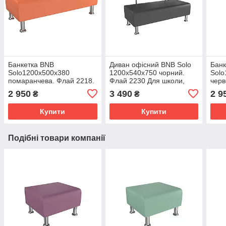
Банкетка BNB
Диван офісний BNB Solo
Банк
Solo1200x500x380
1200x540x750 чорний.
Solo
помаранчева. Флай 2218.
Флай 2230 Для школи,
черв
Кушетка . Для школи,
лікарні, очікування,
Куше
2 950
3 490
2 9
₴
₴
лікарні, адміністратора,
приймальні
ліка
очікування
очік
Купити
Купити
Подібні товари компанії