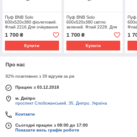
Пуф BNB Solo
Пуф BNB Solo
Пуф
600x520x380 фіолетовий.
600x520x380 світло
600x
Флай 2216 Для очікування
зелений. Флай 2228. Для
Флай
очікування
очік
1 700
1 700
1 7
₴
₴
Купити
Купити
Про нас
82% позитивних з 39 відгуків за рік
Працює з 03.12.2018
м. Дніпро
проспект Слобожанський, 35, Дніпро, Україна
Контакти
Сьогодні працює з 08:00 до 17:00
Показати весь графік роботи