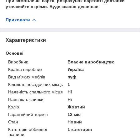
При замовленні партіі розрахунок вартості доставки
уточнюйте окремо. Буде значно дешевше
Приховати
Характеристики
Основні
Виробник
Власне виробництво
Країна виробник
Україна
Вид м'яких меблів
пуф
Кількість посадочних місць
1
Наявність спального місця
Ні
Наявність спинки
Ні
Колір
Жовтий
Гарантійний термін
12 міс
Стан
Новий
Категорія оббивної
1 категорія
тканини