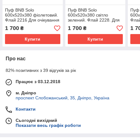
Пуф BNB Solo
Пуф BNB Solo
Пуф
600x520x380 фіолетовий.
600x520x380 світло
600x
Флай 2216 Для очікування
зелений. Флай 2228. Для
Флай
очікування
1 700
1 700
1 7
₴
₴
Купити
Купити
Про нас
82% позитивних з 39 відгуків за рік
Працює з 03.12.2018
м. Дніпро
проспект Слобожанський, 35, Дніпро, Україна
Контакти
Сьогодні вихідний
Показати весь графік роботи