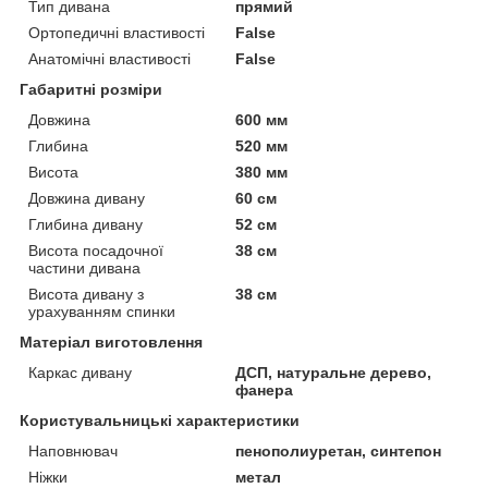
Тип дивана
прямий
Ортопедичні властивості
False
Анатомічні властивості
False
Габаритні розміри
Довжина
600 мм
Глибина
520 мм
Висота
380 мм
Довжина дивану
60 см
Глибина дивану
52 см
Висота посадочної
38 см
частини дивана
Висота дивану з
38 см
урахуванням спинки
Матеріал виготовлення
Каркас дивану
ДСП, натуральне дерево,
фанера
Користувальницькі характеристики
Наповнювач
пенополиуретан, синтепон
Ніжки
метал