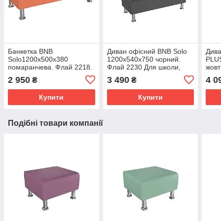
Банкетка BNB
Диван офісний BNB Solo
Дива
Solo1200x500x380
1200x540x750 чорний.
PLU
помаранчева. Флай 2218.
Флай 2230 Для школи,
жовт
Кушетка . Для школи,
лікарні, очікування,
школ
2 950
3 490
4 0
₴
₴
лікарні, адміністратора,
приймальні
адмі
очікування
очік
Купити
Купити
Подібні товари компанії