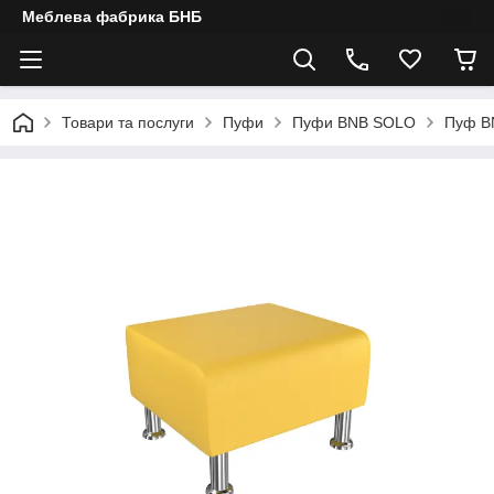
Меблева фабрика БНБ
Товари та послуги
Пуфи
Пуфи BNB SOLO
Пуф BN