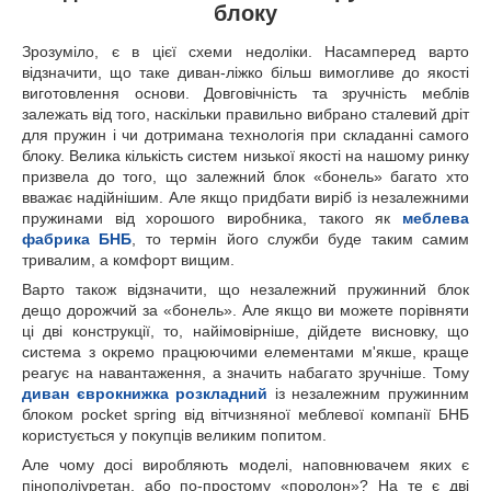
блоку
Зрозуміло, є в цієї схеми недоліки. Насамперед варто
відзначити, що таке диван-ліжко більш вимогливе до якості
виготовлення основи. Довговічність та зручність меблів
залежать від того, наскільки правильно вибрано сталевий дріт
для пружин і чи дотримана технологія при складанні самого
блоку. Велика кількість систем низької якості на нашому ринку
призвела до того, що залежний блок «бонель» багато хто
вважає надійнішим. Але якщо придбати виріб із незалежними
пружинами від хорошого виробника, такого як
меблева
фабрика БНБ
, то термін його служби буде таким самим
тривалим, а комфорт вищим.
Варто також відзначити, що незалежний пружинний блок
дещо дорожчий за «бонель». Але якщо ви можете порівняти
ці дві конструкції, то, найімовірніше, дійдете висновку, що
система з окремо працюючими елементами м'якше, краще
реагує на навантаження, а значить набагато зручніше. Тому
диван єврокнижка розкладний
із незалежним пружинним
блоком pocket spring від вітчизняної меблевої компанії БНБ
користується у покупців великим попитом.
Але чому досі виробляють моделі, наповнювачем яких є
пінополіуретан, або по-простому «поролон»? На те є дві