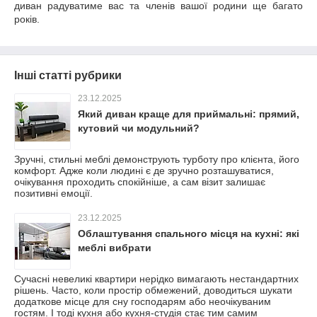
диван радуватиме вас та членів вашої родини ще багато
років.
Інші статті рубрики
23.12.2025
Який диван краще для приймальні: прямий,
кутовий чи модульний?
Зручні, стильні меблі демонструють турботу про клієнта, його
комфорт. Адже коли людині є де зручно розташуватися,
очікування проходить спокійніше, а сам візит залишає
позитивні емоції.
23.12.2025
Облаштування спального місця на кухні: які
меблі вибрати
Сучасні невеликі квартири нерідко вимагають нестандартних
рішень. Часто, коли простір обмежений, доводиться шукати
додаткове місце для сну господарям або неочікуваним
гостям. І тоді кухня або кухня-студія стає тим самим