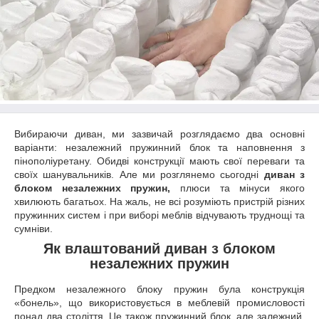
Вибираючи диван, ми зазвичай розглядаємо два основні
варіанти: незалежний пружинний блок та наповнення з
пінополіуретану. Обидві конструкції мають свої переваги та
своїх шанувальників. Але ми розглянемо сьогодні
диван з
блоком незалежних пружин
,
плюси та мінуси якого
хвилюють багатьох. На жаль, не всі розуміють пристрій різних
пружинних систем і при виборі меблів відчувають труднощі та
сумніви.
Як влаштований
диван з блоком
незалежних пружин
Предком незалежного блоку пружин була конструкція
«бонель», що використовується в меблевій промисловості
понад два століття. Це також пружинний блок, але залежний,