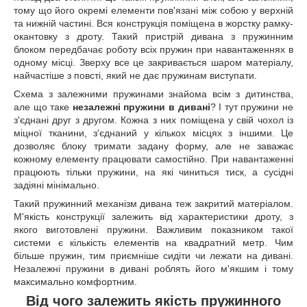
тому що його окремі елементи пов'язані між собою у верхній
та нижній частині. Вся конструкція поміщена в жорстку рамку-
окантовку з дроту. Такий пристрій дивана з пружинним
блоком передбачає роботу всіх пружин при навантаженнях в
одному місці. Зверху все це закривається шаром матеріалу,
найчастіше з повсті, який не дає пружинам виступати.
Схема з залежними пружинами знайома всім з дитинства,
але що таке
незалежні пружини в дивані
? І тут пружини не
з'єднані друг з другом. Кожна з них поміщена у свій чохол із
міцної тканини, з'єднаний у кількох місцях з іншими. Це
дозволяє блоку тримати задану форму, але не заважає
кожному елементу працювати самостійно. При навантаженні
працюють тільки пружини, на які чиниться тиск, а сусідні
задіяні мінімально.
Такий пружинний механізм дивана теж закритий матеріалом.
М'якість конструкції залежить від характеристики дроту, з
якого виготовлені пружини. Важливим показником такої
системи є кількість елементів на квадратний метр. Чим
більше пружин, тим приємніше сидіти чи лежати на дивані.
Незалежні пружини в дивані роблять його м'якшим і тому
максимально комфортним.
Від чого залежить якість пружинного