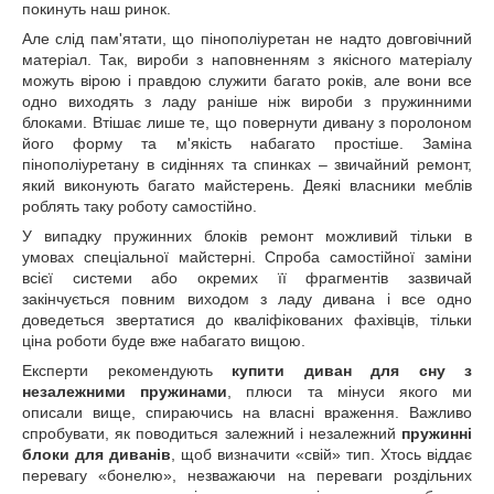
покинуть наш ринок.
Але слід пам'ятати, що пінополіуретан не надто довговічний
матеріал. Так, вироби з наповненням з якісного матеріалу
можуть вірою і правдою служити багато років, але вони все
одно виходять з ладу раніше ніж вироби з пружинними
блоками. Втішає лише те, що повернути дивану з поролоном
його форму та м'якість набагато простіше. Заміна
пінополіуретану в сидіннях та спинках – звичайний ремонт,
який виконують багато майстерень. Деякі власники меблів
роблять таку роботу самостійно.
У випадку пружинних блоків ремонт можливий тільки в
умовах спеціальної майстерні. Спроба самостійної заміни
всієї системи або окремих її фрагментів зазвичай
закінчується повним виходом з ладу дивана і все одно
доведеться звертатися до кваліфікованих фахівців, тільки
ціна роботи буде вже набагато вищою.
Експерти рекомендують
купити диван для сну з
незалежними пружинами
, плюси та мінуси якого ми
описали вище, спираючись на власні враження. Важливо
спробувати, як поводиться залежний і незалежний
пружинні
блоки для диванів
, щоб визначити «свій» тип. Хтось віддає
перевагу «бонелю», незважаючи на переваги роздільних