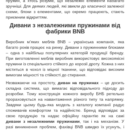
пружин, а хтось розуміє, що незалежні елементи набагато
зручніші. Для деяких людей, які звикли до класичної залежної
схеми, блоки з елементами, що окремо працюють, стають
приємним відкриттям.
Д
ивани з незалежними пружинами
від
фабрики BNB
Виробник м'яких меблів BNB – українська компанія, яка
багато років працює на ринку. Дивани з пружинними блоками
– одна з найбільш популярних категорій продукції бренду.
При виготовленні меблів виробник використовує високоякісні
пружини із спеціального стійкого до корозії дроту. Кожна з них
міститься в чохол із міцної тканини, що відповідає високим
вимогам міцності та стійкості до стирання.
Незважаючи на простоту,
диван на пружинах
– це досить
складна система, що вимагає відповідального підходу до
розробки. Тому конструкція кожного виробу БНБ ретельно
прораховується на навантаження різного типу та напрямку.
Завдяки цьому будь-яка модель з каталогу компанії радує
споживачів комфортом та надійністю. Бренд відповідає за
свою продукцію та надає офіційну гарантію як на самі
дивани з незалежними пружинами
, так і на механізм. У
разі виникнення проблем, фахівці BNB швидко їх усунуть, і