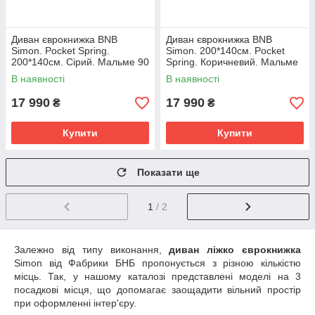
Диван єврокнижка BNB
Диван єврокнижка BNB
Simon. Pocket Spring.
Simon. 200*140см. Pocket
200*140см. Сірий. Мальме 90
Spring. Коричневий. Мальме
26
В наявності
В наявності
17 990
17 990
₴
₴
Купити
Купити
Показати ще
1
/ 2
Залежно від типу виконання,
диван ліжко єврокнижка
Simon від Фабрики БНБ пропонується з різною кількістю
місць. Так, у нашому каталозі представлені моделі на 3
посадкові місця, що допомагає заощадити вільний простір
при оформленні інтер'єру.