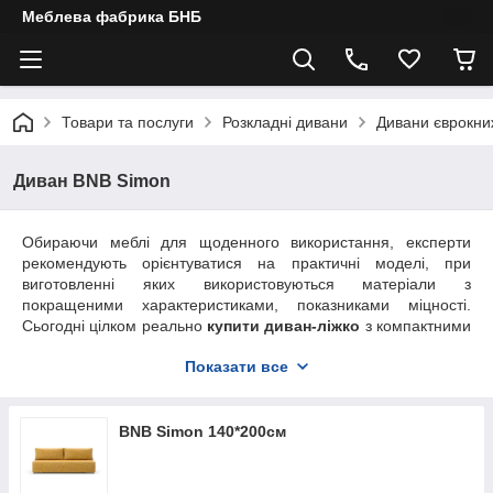
Меблева фабрика БНБ
Товари та послуги
Розкладні дивани
Дивани єврокни
Диван BNB Simon
Обираючи меблі для щоденного використання, експерти
рекомендують орієнтуватися на практичні моделі, при
виготовленні яких використовуються матеріали з
покращеними характеристиками, показниками міцності.
Сьогодні цілком реально
купити диван-ліжко
з компактними
габаритними розмірами, застосування якого підійде для
Показати все
приміщень із невеликою площею. Конструкційні особливості
правильного гарнітура гарантують організацію повноцінного
спального місця у розкладеному стані.
BNB Simon 140*200см