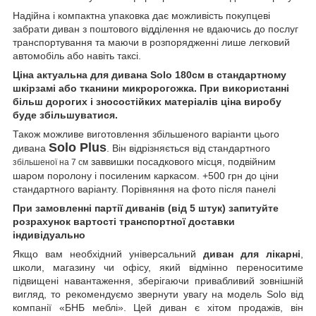
Надійна і компактна упаковка дає можливість покупцеві
забрати диван з поштового відділення не вдаючись до послуг
транспортування та маючи в розпорядженні лише легковий
автомобіль або навіть таксі.
Ціна актуальна для дивана Solo 180см в стандартному
шкірзамі або тканини микророгожка. При використанні
більш дорогих і зносостійких матеріалів ціна виробу
буде збільшуватися.
Також можливе виготовлення збільшеного варіанти цього
Solo Plus
дивана
. Він відрізняється від стандартного
заввишки посадкового місця, подвійним
збільшеної на 7 см
шаром поролону і посиленим каркасом. +500 грн до ціни
стандартного варіанту. Порівняння на фото після панелі
При замовленні партії диванів (від 5 штук) запитуйте
розрахунок вартості транспортної доставки
індивідуально
Якщо вам необхідний універсальний
диван для лікарні
,
школи, магазину чи офісу, який відмінно переноситиме
підвищені навантаження, зберігаючи привабливий зовнішній
вигляд, то рекомендуємо звернути увагу на модель Solo від
компанії «БНБ меблі». Цей диван є хітом продажів, він