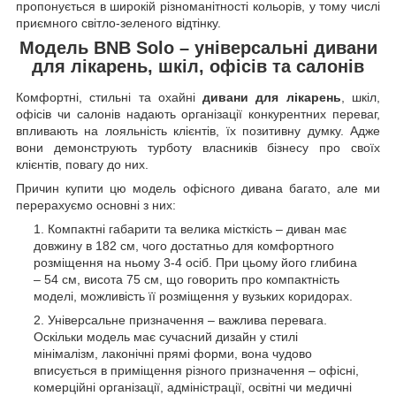
пропонується в широкій різноманітності кольорів, у тому числі
приємного світло-зеленого відтінку.
Модель BNB Solo – універсальні дивани
для лікарень, шкіл, офісів та салонів
Комфортні, стильні та охайні
дивани для лікарень
, шкіл,
офісів чи салонів надають організації конкурентних переваг,
впливають на лояльність клієнтів, їх позитивну думку. Адже
вони демонструють турботу власників бізнесу про своїх
клієнтів, повагу до них.
Причин купити цю модель офісного дивана багато, але ми
перерахуємо основні з них:
Компактні габарити та велика місткість – диван має
довжину в 182 см, чого достатньо для комфортного
розміщення на ньому 3-4 осіб. При цьому його глибина
– 54 см, висота 75 см, що говорить про компактність
моделі, можливість її розміщення у вузьких коридорах.
Універсальне призначення – важлива перевага.
Оскільки модель має сучасний дизайн у стилі
мінімалізм, лаконічні прямі форми, вона чудово
вписується в приміщення різного призначення – офісні,
комерційні організації, адміністрації, освітні чи медичні