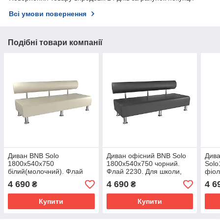
Всі умови повернення
Подібні товари компанії
Диван BNB Solo
Диван офісний BNB Solo
Дива
1800x540x750
1800x540x750 чорний.
Solo
білий(молочний). Флай
Флай 2230. Для школи,
фіол
2200. Для школи, лікарні,
лікарні, адміністратора,
Для 
4 690
4 690
4 6
₴
₴
очікування
очікування
адмі
очік
Купити
Купити