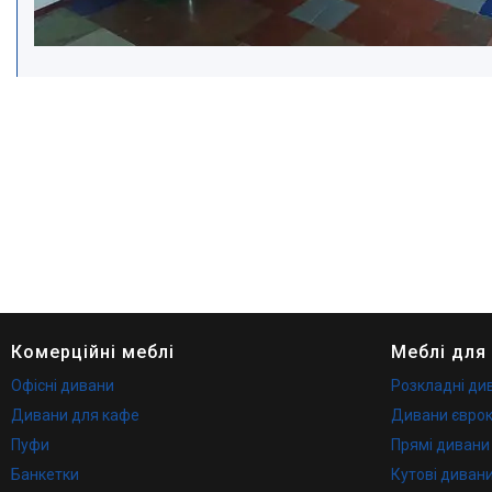
Комерційні меблі
Меблі для
Офісні дивани
Розкладні ди
Дивани для кафе
Дивани євро
Пуфи
Прямі дивани
Банкетки
Кутові диван