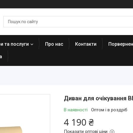
и та послуги
Про нас
Контакти
Порвернен
а
Диван для очікування B
В наявності
Оптом і в роздріб
4 190 ₴
Показати оптові ціни