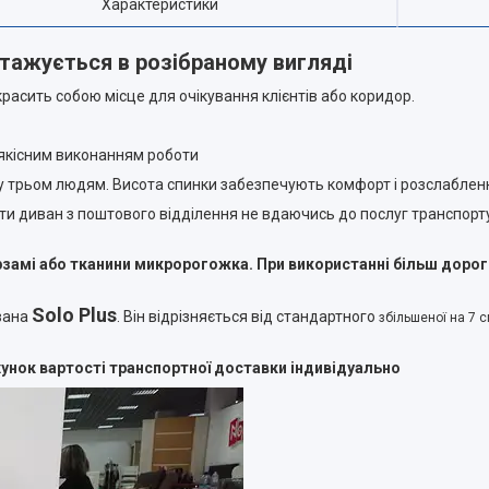
Характеристики
нтажується в розібраному вигляді
красить собою місце для очікування клієнтів або коридор.
 якісним виконанням роботи
у трьом людям. Висота спинки забезпечують комфорт і розслаблен
ати диван з поштового відділення не вдаючись до послуг транспор
замі або тканини микророгожка. При використанні більш дороги
Solo Plus
вана
. Він відрізняється від стандартного
збільшеної на 7 
ахунок вартості транспортної доставки індивідуально