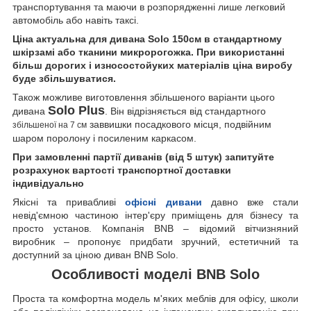
транспортування та маючи в розпорядженні лише легковий
автомобіль або навіть таксі.
Ціна актуальна для дивана Solo 150см в стандартному
шкірзамі або тканини микророгожка. При використанні
більш дорогих і износостойуких матеріалів ціна виробу
буде збільшуватися.
Також можливе виготовлення збільшеного варіанти цього
Solo Plus
дивана
. Він відрізняється від стандартного
заввишки посадкового місця, подвійним
збільшеної на 7 см
шаром поролону і посиленим каркасом.
При замовленні партії диванів (від 5 штук) запитуйте
розрахунок вартості транспортної доставки
індивідуально
Якісні та привабливі
офісні дивани
давно вже стали
невід'ємною частиною інтер'єру приміщень для бізнесу та
просто установ. Компанія BNB – відомий вітчизняний
виробник – пропонує придбати зручний, естетичний та
доступний за ціною диван BNB Solo.
Особливості моделі BNB Solo
Проста та комфортна модель м'яких меблів для офісу, школи