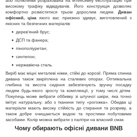
або поліклініки розрахована на інтенсивну експлуатацію при
високому трафіку відвідувачів. Його конструкція дозволяє
комфортно розміститися трьом дорослим людям.
Диван
офісний
,
ціна
якого вас приємно здивує, виготовлений з
якісних та безпечних матеріалів:
дерев'яний брус;
ДСП та фанера;
пінополіуретан;
синтепон;
нержавіюча сталь.
Виріб має міцні металеві ніжки, стійкі до корозії. Пряма спинка
дивана також закріплена на сталевих опорах. Оптимальна
глибина та висота сидіння забезпечують зручну посадку
людям будь-якого зросту та комплекції, у тому числі дітям.
Покупець може вибрати оббивку зі штучної шкіри, яка точно
імітує натуральну, або з тканини типу «рогожка». Обидва ці
матеріали мають високу стійкість до стирання та розриву, а
також добре очищаються водою та простими побутовими
засобами. Колір можна вибрати з палітри на власний смак.
Чому обирають офісні дивани BNB