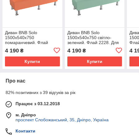
Диван BNB Solo
Диван BNB Solo
Дива
1500x540x750
1500x540x750 світло-
1500
помаранчевий. Флай
зелений. Флай 2228. Для
Флай
2218. Для школи, лікарні,
школи, лікарні,
ліка
4 190
4 190
4 1
₴
₴
адміністратора,
адміністратора,
очік
очікування
очікування
Купити
Купити
Про нас
82% позитивних з 39 відгуків за рік
Працює з 03.12.2018
м. Дніпро
проспект Слобожанський, 35, Дніпро, Україна
Контакти