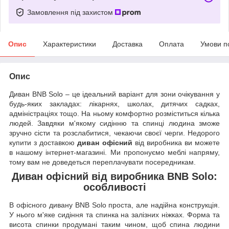
Замовлення під захистом
Опис
Характеристики
Доставка
Оплата
Умови п
Опис
Диван BNB Solo – це ідеальний варіант для зони очікування у
будь-яких закладах: лікарнях, школах, дитячих садках,
адміністраціях тощо. На ньому комфортно розміститься кілька
людей. Завдяки м'якому сидінню та спинці людина зможе
зручно сісти та розслабитися, чекаючи своєї черги. Недорого
купити з доставкою
диван офісний
від виробника ви можете
в нашому інтернет-магазині. Ми пропонуємо меблі напряму,
тому вам не доведеться переплачувати посередникам.
Диван офісний
від виробника BNB Solo:
особливості
В офісного дивану BNB Solo проста, але надійна конструкція.
У нього м'яке сидіння та спинка на залізних ніжках. Форма та
висота спинки продумані таким чином, щоб спина людини