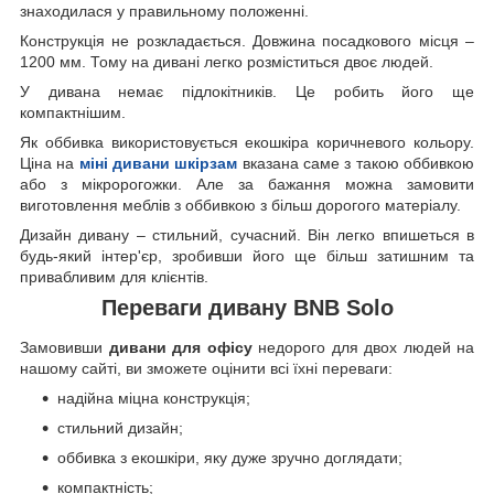
знаходилася у правильному положенні.
Конструкція не розкладається. Довжина посадкового місця –
1200 мм. Тому на дивані легко розміститься двоє людей.
У дивана немає підлокітників. Це робить його ще
компактнішим.
Як оббивка використовується екошкіра коричневого кольору.
Ціна на
міні дивани шкірзам
вказана саме з такою оббивкою
або з мікророгожки. Але за бажання можна замовити
виготовлення меблів з оббивкою з більш дорогого матеріалу.
Дизайн дивану – стильний, сучасний. Він легко впишеться в
будь-який інтер'єр, зробивши його ще більш затишним та
привабливим для клієнтів.
Переваги дивану BNB Solo
Замовивши
дивани для офісу
недорого для двох людей на
нашому сайті, ви зможете оцінити всі їхні переваги:
надійна міцна конструкція;
стильний дизайн;
оббивка з екошкіри, яку дуже зручно доглядати;
компактність;