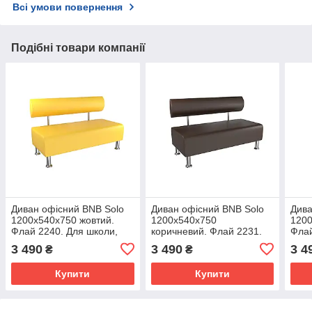
Всі умови повернення
Подібні товари компанії
Диван офісний BNB Solo
Диван офісний BNB Solo
Дива
1200x540x750 жовтий.
1200x540x750
1200
Флай 2240. Для школи,
коричневий. Флай 2231.
Флай
лікарні, адміністратора,
Для школи, лікарні,
ліка
3 490
3 490
3 4
₴
₴
очікування
адміністратора,
очік
очікування
Купити
Купити