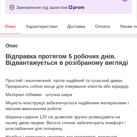
Замовлення під захистом
Опис
Характеристики
Доставка
Оплата
Умови п
Опис
Відправка протягом 5 робочих днів.
Відвантажується в розібраному вигляді
Простий і економічний, проте надійний та сучасний диван.
Прикрасить собою місце для очікування клієнтів або коридор.
Матеріал оббивки - штучна шкіра
Міцність конструкції забезпечується надійними матеріалами і
якісним виконанням роботи
Ширина сидіння 120 см дозволяє зручно розміщувати на
ньому двом людям. Висота спинки забезпечують комфорт і
розслаблення для попереку.
Надійна і компактна упаковка дає можливість покупцеві