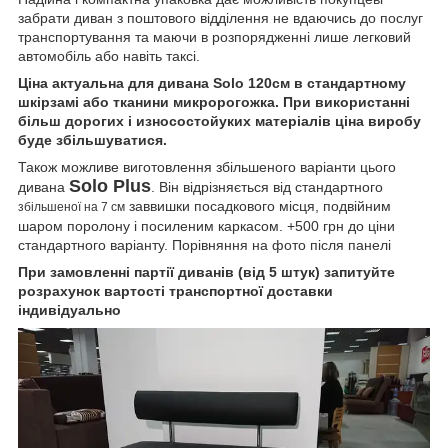
забрати диван з поштового відділення не вдаючись до послуг
транспортування та маючи в розпорядженні лише легковий
автомобіль або навіть таксі.
Ціна актуальна для дивана Solo 120см в стандартному
шкірзамі або тканини микророгожка. При використанні
більш дорогих і износостойуких матеріалів ціна виробу
буде збільшуватися.
Також можливе виготовлення збільшеного варіанти цього
Solo Plus
дивана
. Він відрізняється від стандартного
заввишки посадкового місця, подвійним
збільшеної на 7 см
шаром поролону і посиленим каркасом. +500 грн до ціни
стандартного варіанту. Порівняння на фото після панелі
При замовленні партії диванів (від 5 штук) запитуйте
розрахунок вартості транспортної доставки
індивідуально