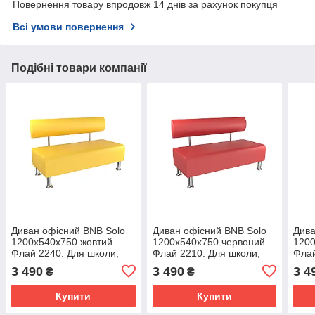
Повернення товару впродовж 14 днів за рахунок покупця
Всі умови повернення
Подібні товари компанії
Диван офісний BNB Solo
Диван офісний BNB Solo
Дива
1200x540x750 жовтий.
1200x540x750 червоний.
1200
Флай 2240. Для школи,
Флай 2210. Для школи,
Флай
лікарні, адміністратора,
лікарні, адміністратора,
ліка
3 490
3 490
3 4
₴
₴
очікування
очікування
очік
Купити
Купити