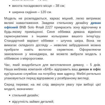
висота посадкового місця – 38 см;
ширина сидіння – 120 см.
Модель не розкладається, каркас міцний, легко витримає
великі навантаження. Завдяки стильному дизайну
диван
офісний
BNB Solo Флай 2227 прикрасить зону відпочинку в
будь-якому приміщенні. Синя оббивка дивана відмінно
гармонуватиме з іншими кольорами вашого інтер'єру.
Стандартний варіант оббивки – штучна шкіра. Вона не
вимагає складного догляду – невеликі забруднення можна
прибрати навіть вологою серветкою. Оформляючи
замовлення у менеджера, ви можете вибрати модель з
оббивкою з мікророгожки.
Час, який знадобиться для виготовлення дивану, – 5 днів.
Наша меблева компанія «БНБ» відправить ваш
диван в офіс
кур'єрською службою на потрібну вам адресу. Меблі ретельно
упаковуються перед відправкою у розібраному вигляді.
Серед переваг, на які слід звернути увагу при виборі цієї
моделі, зазначимо:
стильний дизайн;
відсутність зайвих деталей;