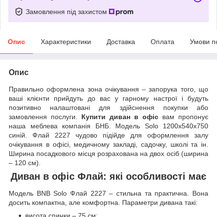
Замовлення під захистом
Опис
Характеристики
Доставка
Оплата
Умови п
Опис
Правильно оформлена зона очікування – запорука того, що
ваші клієнти прийдуть до вас у гарному настрої і будуть
позитивно налаштовані для здійснення покупки або
замовлення послуги.
Купити диван в офіс
вам пропонує
наша меблева компанія БНБ. Модель Solo 1200x540x750
синій. Флай 2227 чудово підійде для оформлення залу
очікування в офісі, медичному закладі, садочку, школі та ін.
Ширина посадкового місця розрахована на двох осіб (ширина
– 120 см).
Диван в офіс Флай: які особливості має
Модель BNB Solo Флай 2227 – стильна та практична. Вона
досить компактна, але комфортна. Параметри дивана такі:
висота спинки – 75 см;