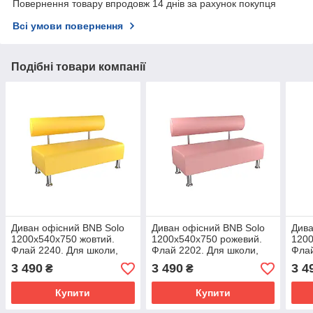
Повернення товару впродовж 14 днів за рахунок покупця
Всі умови повернення
Подібні товари компанії
Диван офісний BNB Solo
Диван офісний BNB Solo
Дива
1200x540x750 жовтий.
1200x540x750 рожевий.
1200
Флай 2240. Для школи,
Флай 2202. Для школи,
Флай
лікарні, адміністратора,
лікарні, адміністратора,
ліка
3 490
3 490
3 4
₴
₴
очікування
очікування
очік
Купити
Купити