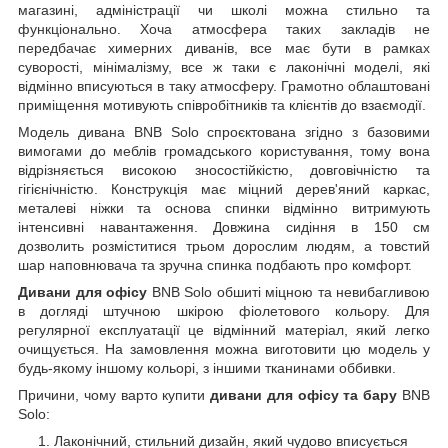
магазині, адміністрації чи школі можна стильно та
функціонально. Хоча атмосфера таких закладів не
передбачає химерних диванів, все має бути в рамках
суворості, мінімалізму, все ж таки є лаконічні моделі, які
відмінно вписуються в таку атмосферу. Грамотно облаштовані
приміщення мотивують співробітників та клієнтів до взаємодії.
Модель дивана BNB Solo спроєктована згідно з базовими
вимогами до меблів громадського користування, тому вона
відрізняється високою зносостійкістю, довговічністю та
гігієнічністю. Конструкція має міцний дерев'яний каркас,
металеві ніжки та основа спинки відмінно витримують
інтенсивні навантаження. Довжина сидіння в 150 см
дозволить розміститися трьом дорослим людям, а товстий
шар наповнювача та зручна спинка подбають про комфорт.
Дивани для офісу
BNB Solo обшиті міцною та невибагливою
в догляді штучною шкірою фіолетового кольору. Для
регулярної експлуатації це відмінний матеріал, який легко
очищується. На замовлення можна виготовити цю модель у
будь-якому іншому кольорі, з іншими тканинами оббивки.
Причини, чому варто купити
дивани для офісу та бару
BNB
Solo:
Лаконічний, стильний дизайн, який чудово вписується