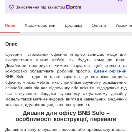
Замовлення під захистом
Опис
Характеристики
Доставка
Оплата
Умови п
Опис
Суворий і стриманий офісний інтер'єр залишає місце для
використання м'яких меблів, які будуть йому до пари.
Дизайнери пропонують чимало варіантів, щоб стильно та
комфортно облаштувати робочий простір.
Диван офісний
BNB Solo – один із таких варіантів, це лаконічна модель
офісних м'яких меблів, яка сприятиме зручному розміщенню
співробітників під час відпочинку або клієнтів, відвідувачів під
час очікування. Завдяки сучасному актуальному дизайну
модель також матиме чудовий вигляд в навчальних, медичних
закладах, адміністраціях, салонах краси, т.п.
Дивани для офісу BNB Solo –
особливості конструкції, переваги
Доповнити зону очікування, ресепш або приймальну в офісі,