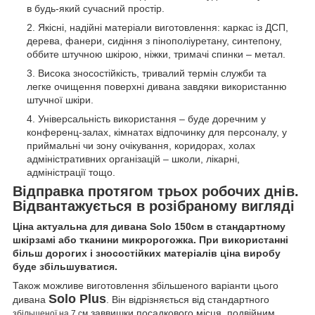
в будь-який сучасний простір.
Якісні, надійні матеріали виготовлення: каркас із ДСП,
дерева, фанери, сидіння з пінополіуретану, синтепону,
оббите штучною шкірою, ніжки, тримачі спинки – метал.
Висока зносостійкість, тривалий термін служби та
легке очищення поверхні дивана завдяки використанню
штучної шкіри.
Універсальність використання – буде доречним у
конференц-залах, кімнатах відпочинку для персоналу, у
приймальні чи зону очікування, коридорах, холах
адміністративних організацій – школи, лікарні,
адміністрації тощо.
Відправка протягом трьох робочих днів.
Відвантажується в розібраному вигляді
Ціна актуальна для дивана Solo 150см в стандартному
шкірзамі або тканини микророгожка. При використанні
більш дорогих і зносостійких матеріалів ціна виробу
буде збільшуватися.
Також можливе виготовлення збільшеного варіанти цього
Solo Plus
дивана
. Він відрізняється від стандартного
заввишки посадкового місця, подвійним
збільшеної на 7 см