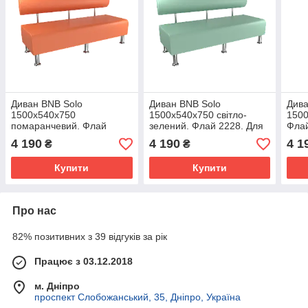
Диван BNB Solo
Диван BNB Solo
Дива
1500x540x750
1500x540x750 світло-
1500
помаранчевий. Флай
зелений. Флай 2228. Для
Флай
2218. Для школи, лікарні,
школи, лікарні,
ліка
4 190
4 190
4 1
₴
₴
адміністратора,
адміністратора,
очік
очікування
очікування
Купити
Купити
Про нас
82% позитивних з 39 відгуків за рік
Працює з 03.12.2018
м. Дніпро
проспект Слобожанський, 35, Дніпро, Україна