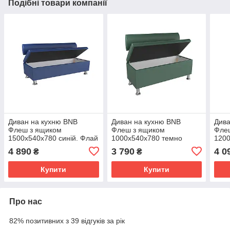
Подібні товари компанії
Диван на кухню BNB
Диван на кухню BNB
Дива
Флеш з ящиком
Флеш з ящиком
Фле
1500x540x780 синій. Флай
1000x540x780 темно
1200
2227
зелений. Флай 2226
зеле
4 890
3 790
4 0
₴
₴
Купити
Купити
Про нас
82% позитивних з 39 відгуків за рік