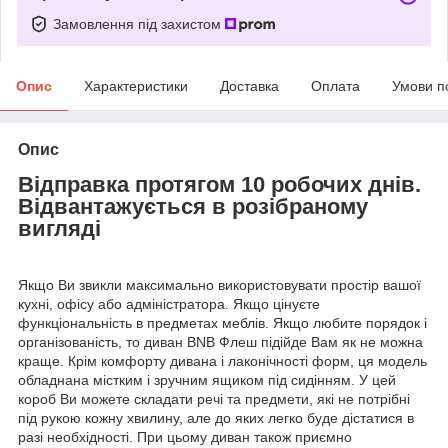
Замовлення під захистом
Опис
Характеристики
Доставка
Оплата
Умови п
Опис
Відправка протягом 10 робочих днів.
Відвантажується в розібраному
вигляді
Якщо Ви звикли максимально використовувати простір вашої
кухні, офісу або адміністратора. Якщо цінуєте
функціональність в предметах меблів. Якщо любите порядок і
організованість, то диван BNB Флеш підійде Вам як не можна
краще. Крім комфорту дивана і лаконічності форм, ця модель
обладнана містким і зручним ящиком під сидінням. У цей
короб Ви можете складати речі та предмети, які не потрібні
під рукою кожну хвилину, але до яких легко буде дістатися в
разі необхідності. При цьому диван також приємно