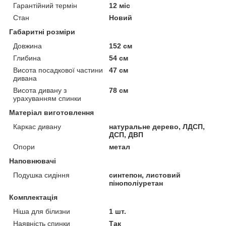
Гарантійний термін
12 міс
Стан
Новий
Габаритні розміри
Довжина
152 см
Глибина
54 см
Висота посадкової частини
47 см
дивана
Висота дивану з
78 см
урахуванням спинки
Матеріал виготовлення
Каркас дивану
натуральне дерево, ЛДСП,
ДСП, ДВП
Опори
метал
Наповнювачі
Подушка сидіння
синтепон, листовий
пінополіуретан
Комплектація
Ніша для білизни
1 шт.
Наявність спинки
Так