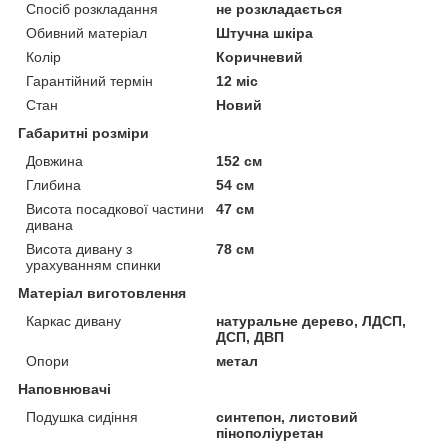
Спосіб розкладання
не розкладається
Обивний матеріал
Штучна шкіра
Колір
Коричневий
Гарантійний термін
12 міс
Стан
Новий
Габаритні розміри
Довжина
152 см
Глибина
54 см
Висота посадкової частини
47 см
дивана
Висота дивану з
78 см
урахуванням спинки
Матеріал виготовлення
Каркас дивану
натуральне дерево, ЛДСП,
ДСП, ДВП
Опори
метал
Наповнювачі
Подушка сидіння
синтепон, листовий
пінополіуретан