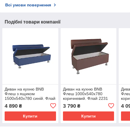
Всі умови повернення
Подібні товари компанії
Диван на кухню BNB
Диван на кухню BNB
Дива
Флеш з ящиком
Флеш 1000x540x780
Фле
1500x540x780 синій. Флай
коричневий. Флай 2231
кори
2227
4 890
3 790
4 0
₴
₴
Купити
Купити