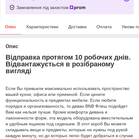
Замовлення під захистом
Опис
Характеристики
Доставка
Оплата
Умови п
Опис
Відправка протягом 10 робочих днів.
Відвантажується в розібраному
вигляді
Если Вы привыкли максимально использовать пространство
вашей кухни, офиса или приемной. Если цените
функциональность в предметах мебели. Если любите
порядок и организованность, то диван BNB Флеш подойдет
Вам как нельзя лучше. Кроме комфорта дивана и
лаконичности форм, эта модель оборудована вместительным
и удобным ящиком под сиденьем. В этот короб Вы можете
складывать вещи и предметы, которые не нужны под рукой
каждую минуту, но до которых легко будет добраться в случае