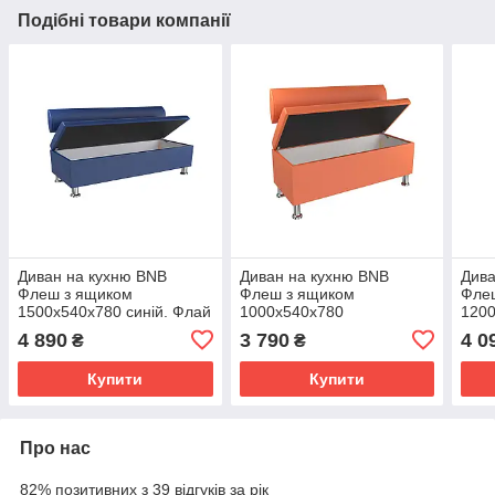
Подібні товари компанії
Диван на кухню BNB
Диван на кухню BNB
Дива
Флеш з ящиком
Флеш з ящиком
Фле
1500x540x780 синій. Флай
1000x540x780
120
2227
помаранчевий. Флай 2218
пома
4 890
3 790
4 0
₴
₴
Купити
Купити
Про нас
82% позитивних з 39 відгуків за рік