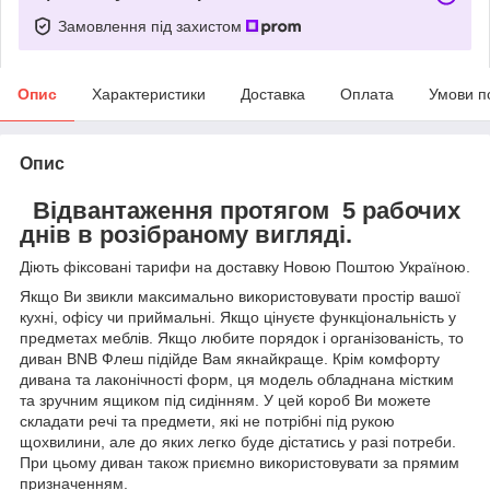
Замовлення під захистом
Опис
Характеристики
Доставка
Оплата
Умови п
Опис
Відвантаження протягом 5 рабочих
днів в розібраному вигляді.
Діють фіксовані тарифи на доставку Новою Поштою Україною.
Якщо Ви звикли максимально використовувати простір вашої
кухні, офісу чи приймальні. Якщо цінуєте функціональність у
предметах меблів. Якщо любите порядок і організованість, то
диван BNB Флеш підійде Вам якнайкраще. Крім комфорту
дивана та лаконічності форм, ця модель обладнана містким
та зручним ящиком під сидінням. У цей короб Ви можете
складати речі та предмети, які не потрібні під рукою
щохвилини, але до яких легко буде дістатись у разі потреби.
При цьому диван також приємно використовувати за прямим
призначенням.