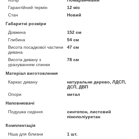
Гарантійний термін
12 міс
Стан
Новий
Габаритні розміри
Довжина
152 см
Глибина
54 см
Висота посадкової частини
47 см
дивана
Висота дивану з
78 см
урахуванням спинки
Матеріал виготовлення
Каркас дивану
натуральне дерево, ЛДСП,
ДСП, ДВП
Опори
метал
Наповнювачі
Подушка сидіння
синтепон, листовий
пінополіуретан
Комплектація
Ніша для білизни
1 шт.