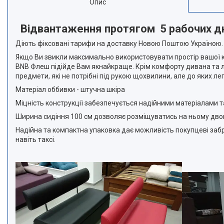
Опис
Відвантаження протягом 5 рабочих дні
Діють фіксовані тарифи на доставку Новою Поштою Україною.
Якщо Ви звикли максимально використовувати простір вашої кух
BNB Флеш підійде Вам якнайкраще. Крім комфорту дивана та л
предмети, які не потрібні під рукою щохвилини, але до яких 
Матеріал оббивки - штучна шкіра
Міцність конструкції забезпечується надійними матеріалами т
Ширина сидіння 100 см дозволяє розміщуватись на ньому дво
Надійна та компактна упаковка дає можливість покупцеві заб
навіть таксі.