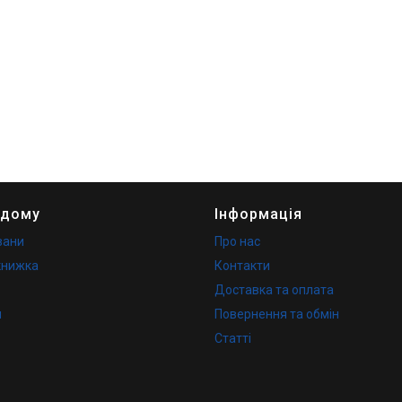
 дому
Інформація
вани
Про нас
книжка
Контакти
Доставка та оплата
и
Повернення та обмін
Статті