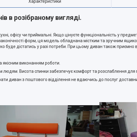
Характеристики
в в розібраному вигляді.
ні, офісу чи приймальні. Якщо цінуєте функціональність у предмет
аконічності форм, ця модель обладнана містким та зручним ящиком
легко буде дістатись у разі потреби. При цьому диван також приємн
а якісним виконанням роботи.
м людям. Висота спинки забезпечує комфорт та розслаблення для 
рати диван з поштового відділення не вдаючись до послуг доставн