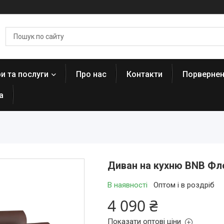
и та послуги
Про нас
Контакти
Порвернен
а
Диван на кухню BNB Фл
В наявності
Оптом і в роздріб
4 090 ₴
Показати оптові ціни