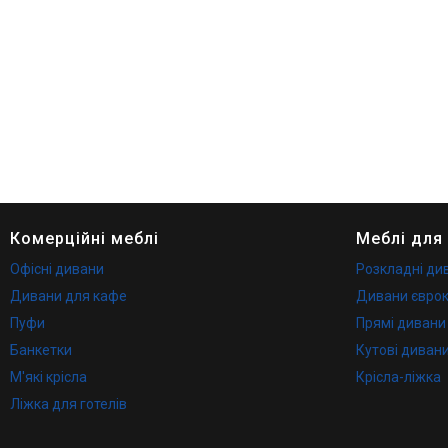
Комерційні меблі
Меблі для
Офісні дивани
Розкладні ди
Дивани для кафе
Дивани євро
Пуфи
Прямі дивани
Банкетки
Кутові диван
М'які крісла
Крісла-ліжка
Ліжка для готелів