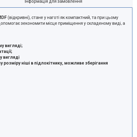
Інформація для замовлення
MDF
(відкривні), стане у наготі як компактний, та при цьому
и допомогає зекономити місце приміщення у складеному виді, а
му вигляді;
тації;
у вигляді
у розміру ніші в підлокітнику, можливе зберігання