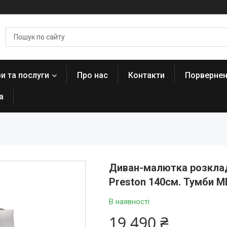
и та послуги
Про нас
Контакти
Порвернен
а
Диван-малютка розклад
Preston 140см. Тумби M
В наявності
19 490 ₴