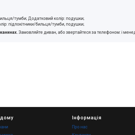
/бильця/тумби; Додатковий колір: подушки;
олір: підлокітники/бильця/тумби, подушки;
тканинах.
Замовляйте диван, або звертайтеся за телефоном: і мене
 дому
Інформація
вани
Про нас