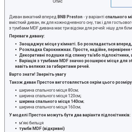
Опис
Диван викатний вперед
BNB Preston
- у варіанті
спального м
вмісткий диван, як для кожнодневного сну, так і для гостьово
з тумбами MDF дивана має три відсіки для речей: нішу для білиз
Переваги дивану:
Заощаджує місце у кімнаті. Бо розкладається вперед, 
Розкладка Єврокнижках. Просте, надійне, перевірене 
Декоративні подушки під спинку та/або підлокітники, 
Варіація з тумбами MDF значно розширює місце для збе
навіть великих за габаритами речей.
Варто знати! Зверніть увагу
Також диван Престон виготовляється окрім цього розміру,
ширина спального місця 80см;
ширина спального місця 120см
;
ширина спального місця 140см
;
ширина спального місця 160см;
У моделі Престон можуть бути два варіанти підлокітників:
м'які бильця
тумби MDF (відкривні)