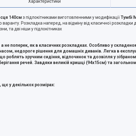
Характеристики
ісця 140см
з підлокітниками виготовленними у модифікації
Тумбі 
го варанту. Розкладка наперед, на відміну від класичної розкладк
ни, та дві ніши у підлокітниках
а не поперек, як в класичних розкладках. Особливо у складено
часом, недороге рішення для домашніх диванів. Легка в експлуа
що роблять зручним сидіння, відпочинок та дозвілля у зібраном
рігання речей. Завдяки великій кришці (94х15см) та загольном
 щє у декількох розмірах: