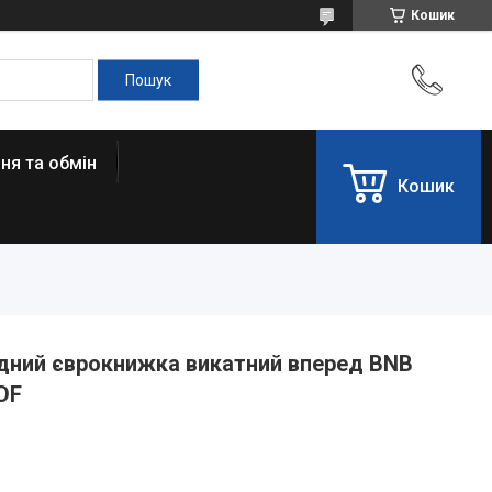
Кошик
ня та обмін
Кошик
ний єврокнижка викатний вперед BNB
DF