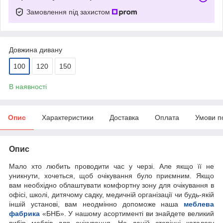
Замовлення під захистом
Довжина дивану
100
120
150
В наявності
Опис
Характеристики
Доставка
Оплата
Умови п
Опис
Мало хто любить проводити час у черзі. Але якщо її не
уникнути, хочеться, щоб очікування було приємним. Якщо
вам необхідно облаштувати комфортну зону для очікування в
офісі, школі, дитячому садку, медичній організації чи будь-якій
іншій установі, вам неодмінно допоможе наша
меблева
фабрика
«БНБ». У нашому асортименті ви знайдете великий
вибір меблів для очікування. На даній сторінці каталогу