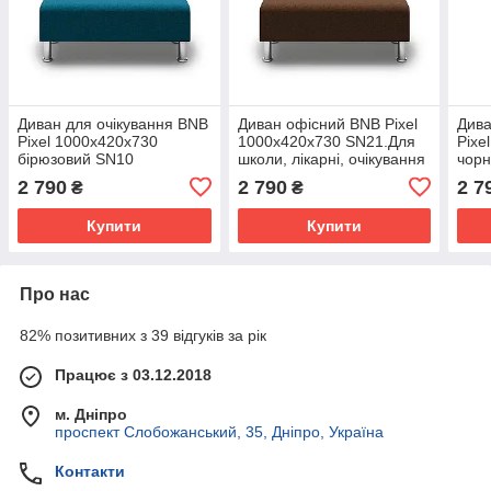
Диван для очікування BNB
Диван офісний BNB Pixel
Дива
Pixel 1000x420x730
1000x420x730 SN21.Для
Pixe
бірюзовий SN10
школи, лікарні, очікування
чор
2 790
2 790
2 7
₴
₴
Купити
Купити
Про нас
82% позитивних з 39 відгуків за рік
Працює з 03.12.2018
м. Дніпро
проспект Слобожанський, 35, Дніпро, Україна
Контакти