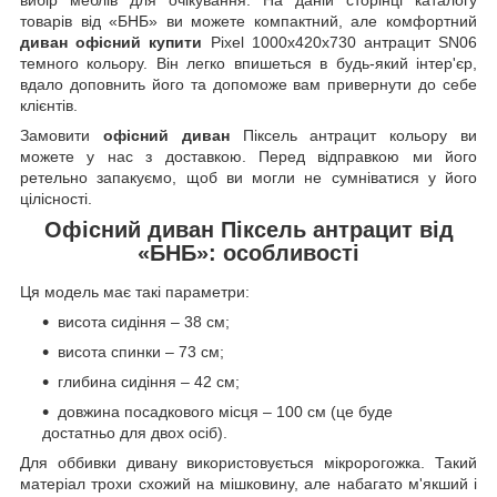
товарів від «БНБ» ви можете компактний, але комфортний
диван офісний купити
Pixel 1000x420x730 антрацит SN06
темного кольору. Він легко впишеться в будь-який інтер'єр,
вдало доповнить його та допоможе вам привернути до себе
клієнтів.
Замовити
офісний диван
Піксель антрацит кольору ви
можете у нас з доставкою. Перед відправкою ми його
ретельно запакуємо, щоб ви могли не сумніватися у його
цілісності.
Офісний диван Піксель антрацит від
«БНБ»: особливості
Ця модель має такі параметри:
висота сидіння – 38 см;
висота спинки – 73 см;
глибина сидіння – 42 см;
довжина посадкового місця – 100 см (це буде
достатньо для двох осіб).
Для оббивки дивану використовується мікророгожка. Такий
матеріал трохи схожий на мішковину, але набагато м'якший і