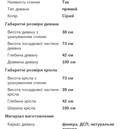
Наявність спинки
Так
Тип дивана
прямий
Колір
Сірий
Габаритні розміри дивана
Висота дивану з
38 см
урахуванням спинки
Висота посадкової частини
73 см
дивана
Глибина дивану
42 см
Довжина дивану
100 см
Габаритні розміри крісла
Висота крісла з
73 см
урахуванням спинки
Висота посадкової частини
38 см
крісла
Глибина крісла
42 см
Ширина крісла
100 см
Матеріал виготовлення
Каркас дивану
фанера, ДСП, натуральне
дерево