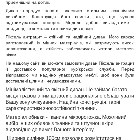
приємніший на дотик.
Диван порадує нового власника стильним лаконічним
дизайном. Конструкція його спинки така, що чудово
підтримуватиме поперек. Модель добре виглядатиме і
поодинці, і в комплекті з іншими диванами.
Піксель антрацит – стійкий та надійний диван. Його каркас
виготовлений із міцних матеріалів, які витримують високі
навантаження, а стійкість забезпечують чотири металеві
ніжки.
На нашому сайті ви можете замовити диван Піксель антрацит
із доставкою популярної кур'єрської служби. Перед
відправкою ми надійно упаковуємо меблі, щоб вони були
доставлені цілими і неушкодженими.
Мінімалістичний та якісний диван. Не займає багато
місця і разом з тим дозволяє раціонально облаштувати
Вашу зону очікування. Надійна конструкція, гарні
характеристики зносостійкості тканини.
Матеріал обивки - тканина мікророгожка. Можливий
вибір інших обивок з тканини та штучної шкіри
відповідно до вимог Вашого інтер’єру.
Ширина сидіння 100см дозволяє розміститися на