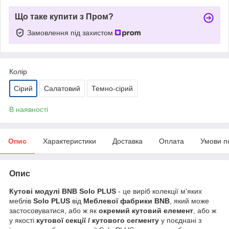
Що таке купити з Пром?
Замовлення під захистом
Колір
Сірий
Салатовий
Темно-сірий
В наявності
Опис
Характеристики
Доставка
Оплата
Умови п
Опис
Кутові модулі BNB Solo PLUS
- це виріб колекції м'яких
меблів
Solo PLUS
від
Меблевої фабрики BNB
, який може
застосовуватися, або ж як
окремий кутовий елемент
, або ж
у якості
кутової секції / кутового сегменту
у поєднані з