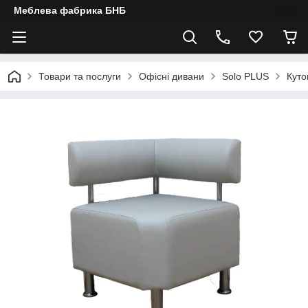
Меблева фабрика БНБ
Товари та послуги
Офісні дивани
Solo PLUS
Куто