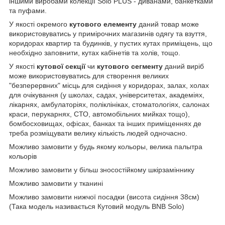
іншими виробами колекції Solo PLUS - диванами, банкетками
та пуфами.
У якості окремого
кутового елементу
даний товар може
використовуватись у примірочних магазинів одягу та взуття,
коридорах квартир та будинків, у пустих кутах приміщень, що
необхідно заповнити, кутах кабінетів та холів, тощо.
У якості
кутової секції
чи
кутового сегменту
даний виріб
може використовуватись для створення великих
"безперервних" місць для сидіння у коридорах, залах, холах
для очікування (у школах, садах, університетах, академіях,
лікарнях, амбулаторіях, поліклініках, стоматологіях, салонах
краси, перукарнях, СТО, автомобільних мийках тощо),
бомбосховищах, офісах, банках та інших приміщеннях де
треба розміщувати велику кількість людей одночасно.
Можливо замовити у будь якому кольоры, велика палытра
кольорів
Можливо замовити у більш зносостійкому шкірзаміннику
Можливо замовити у тканині
Можливо замовити нижчої посадки (висота сидіння 38см)
(Така модель називається Кутовий модуль BNB Solo)