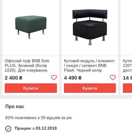
Офісний пуф BNB Solo
Кутовий модуль / елемент
Куто
PLUS. Зелений (Колір
/ секція / сегмент BNB
120*
2226). Для очікування,
Flash. Чорний колір
дост
офісу, примірочної,
(2230). Для очікування,
офіс
2 400
4 490
14 
₴
₴
магазину взуття / одягу
кухні, коридору
кори
Купити
Купити
Про нас
82% позитивних з 39 відгуків за рік
Працює з 03.12.2018