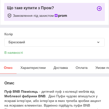
Що таке купити з Пром?
Замовлення під захистом
Колір
Бірюзовий
В наявності
Опис
Характеристики
Доставка
Оплата
Умови п
Опис
Пуф BNB Півмісяць
- дитячий пуф з колекції меблів від
Меблевої фабрики BNB
. Дані Пуфи чудово впишуться у
яскраві інтер'єри, або інтер'єри в яких трпеба зробии акцент
на яскравих елементах. Відмінно підійдуть пуфи BNB