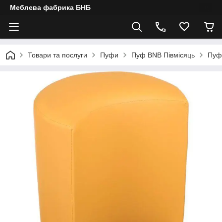
Меблева фабрика БНБ
Товари та послуги
Пуфи
Пуф BNB Півмісяць
Пуф 