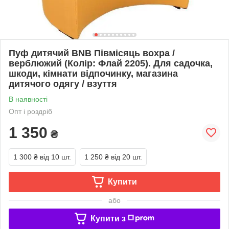
Пуф дитячий BNB Півмісяць вохра /
верблюжий (Колір: Флай 2205). Для садочка,
шкоди, кімнати відпочинку, магазина
дитячого одягу / взуття
В наявності
Опт і роздріб
1 350
₴
1 300 ₴
від 10 шт.
1 250 ₴
від 20 шт.
Купити
або
Купити з