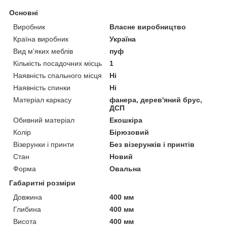
Основні
Виробник
Власне виробництво
Країна виробник
Україна
Вид м'яких меблів
пуф
Кількість посадочних місць
1
Наявність спального місця
Ні
Наявність спинки
Ні
Матеріал каркасу
фанера, дерев'яний брус,
ДСП
Обивний матеріал
Екошкіра
Колір
Бірюзовий
Візерунки і принти
Без візерунків і принтів
Стан
Новий
Форма
Овальна
Габаритні розміри
Довжина
400 мм
Глибина
400 мм
Висота
400 мм