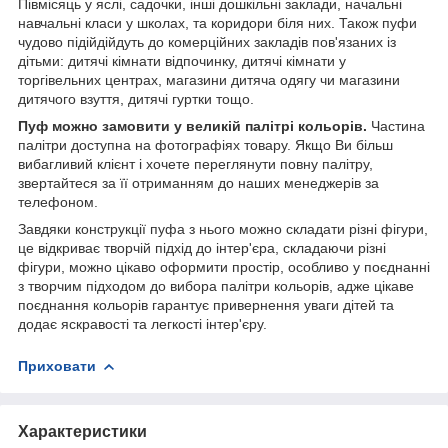
Півмісяць у яслі, садочки, інші дошкільні заклади, начальні
навчальні класи у школах, та коридори біля них. Також пуфи
чудово підійдійдуть до комерційних закладів пов'язаних із
дітьми: дитячі кімнати відпочинку, дитячі кімнати у
торгівельних центрах, магазини дитяча одягу чи магазини
дитячого взуття, дитячі гуртки тощо.
Пуф можно замовити у великій палітрі кольорів.
Частина
палітри доступна на фотографіях товару. Якщо Ви більш
вибагливий клієнт і хочете переглянути повну палітру,
звертайтеся за її отриманням до наших менеджерів за
телефоном.
Завдяки конструкції пуфа з нього можно складати різні фігури,
це відкриває творчій підхід до інтер'єра, складаючи різні
фігури, можно цікаво оформити простір, особливо у поєднанні
з творчим підходом до вибора палітри кольорів, адже цікаве
поєднання кольорів гарантує привернення уваги дітей та
додає яскравості та легкості інтер'єру.
Приховати
Характеристики