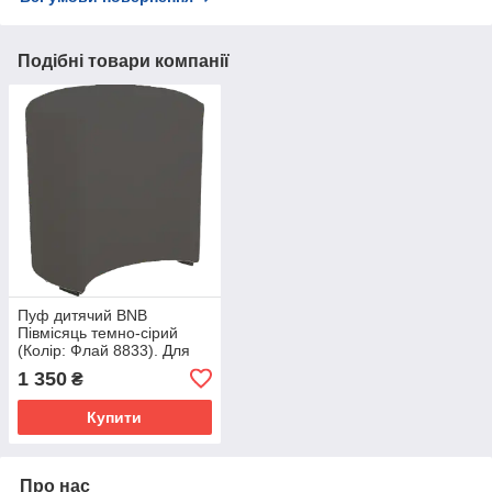
Подібні товари компанії
Пуф дитячий BNB
Півмісяць темно-сірий
(Колір: Флай 8833). Для
садочка, шкоди, кімнати
1 350
₴
відпочинку, магазина
дитячого одягу / взуття
Купити
Про нас