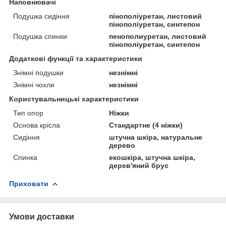
Наповнювачі
Подушка сидіння
пінополіуретан, листовий
пінополіуретан, синтепон
Подушка спинки
пенополиуретан, листовий
пінополіуретан, синтепон
Додаткові функції та характеристики
Знімні подушки
незнімні
Знімні чохли
незнімні
Користувальницькі характеристики
Тип опор
Ніжки
Основа крісла
Стандартне (4 ніжки)
Сидіння
штучна шкіра, натуральне
дерево
Спинка
екошкіра, штучна шкіра,
дерев'яний брус
Приховати
Умови доставки