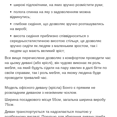
широкі підлокітники, на яких зручно розмістити руки;
полога спинка на яку з задоволенням можна
відкинутись;
глибоке сидіння, що дозволяє зручно розташуватись
на виробі;
висота сидіння приблизно співвідноситься з
середньостатистичною висотою стільця, це дозволяє
зручно сидіти як людям з маленьким зростом, так і
людям що мають великий зріст;
Все вище перечислене дозволяє з комфортом проводити час
на цьому дивані (або кріслі), він чудово виконає як роль
мебля, на який будуть сідати на пару хвилин в далі бігти по
своїм справам, так і роль мебля, на якому людина буде
проводити тривалий час.
Модель офісного дивану (крісла) Бонго є прямим не
розкладним диваном з незнімним чохлом.
Ширина посадкового місця 55см, загальна ширина виробу
75см.
Диван транспортується та надсилається поштою у
розібраному вигляді. Покупцю для збирання дивану треба