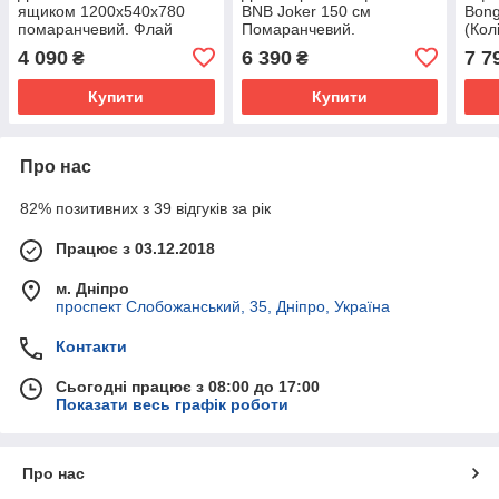
ящиком 1200x540x780
BNB Joker 150 см
Bong
помаранчевий. Флай
Помаранчевий.
(Кол
2218. Для офісу,
Безкоштовна доставка
4 090
6 390
7 7
₴
₴
приймальні, очікування
Купити
Купити
Про нас
82% позитивних з 39 відгуків за рік
Працює з 03.12.2018
м. Дніпро
проспект Слобожанський, 35, Дніпро, Україна
Контакти
Сьогодні працює з 08:00 до 17:00
Показати весь графік роботи
Про нас