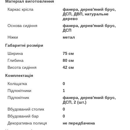
Матеріал виготовлення
Каркас крісла
фанера, дерев'яний брус,
ДСП, ДВП, натуральне
дерево
Основа сидіння
фанера, дерев'яний брус,
ДСП
Ніжки
метал
Габаритні розміри
Ширина
75 см
Глибина
80 см
Висота сидіння
42 см
Комплектація
Коліщатка
0
Підлокітники
1
Підлокітник
фанера, дерев'яний брус,
ДСП, 2 (шт.)
Вбудований столик
0
Вбудований бар
0
Декоративна полиця
не передбачена