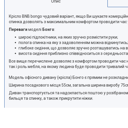
Опис
Крісло BNB bongo чудовий варіант, якщо Ви шукаєте комерційні 
спинка дозволять з максимальним комфортом проводити час у
Переваги
моделі
Бонго
:
широкі підлокітники, на яких зручно розмістити руки;
полога спинка на яку з задоволенням можна відкинутись
глибоке сидіння, що дозволяє зручно розташуватись на в
висота сидіння приблизно співвідноситься з середньоста
Все вище перечислене дозволяє з комфортом проводити час на ц
так і роль мебля, на якому людина буде проводити тривалий ч
Модель офісного дивану (крісла) Бонго є прямим не розкладн
Ширина посадкового місця 55см, загальна ширина виробу 75с
Диван транспортується та надсилається поштою у розібраному
бильця та спинку, а також прикрутити ніжки.