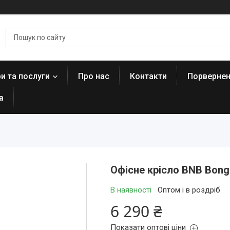
и та послуги
Про нас
Контакти
Порвернен
а
Офісне крісло BNB Bong
В наявності
Оптом і в роздріб
6 290 ₴
Показати оптові ціни