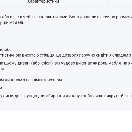
Характеристики
або офісні меблі з підлокітниками. Воно дозволить зручно розмісти
 цій моделі.
;
иробі;
тистичною висотою стільця, це дозволяє зручно сидіти як людям з
ьому дивані (або кріслі), він чудово виконає як роль мебля, на яки
ас.
им диваном з незнімним чохлом.
м.
 вигляді. Покупцю для збирання дивану треба лише викрутка! Післ