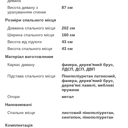
дивана
Висота дивану з
87 см
урахуванням спинки
Розміри спального місця
Довжина спального місця
202 см
Ширина спального місця
160 см
Висота від підлоги
43 см
Висота спального місця
43 см
Матеріал виготовлення
Каркас дивану
фанера, дерев'яний брус,
ЛДСП, ДСП, ДВП
Підстава спального місця
Пінополіуретан латексний,
фанера, дерев'яний брус,
дерев'яні ламелі, меблеві
пружини
Опори
метал
Наповнювачі
Спальне місце
листовий пінополіуретан,
синтепон, пінополіуретан
Комплектація