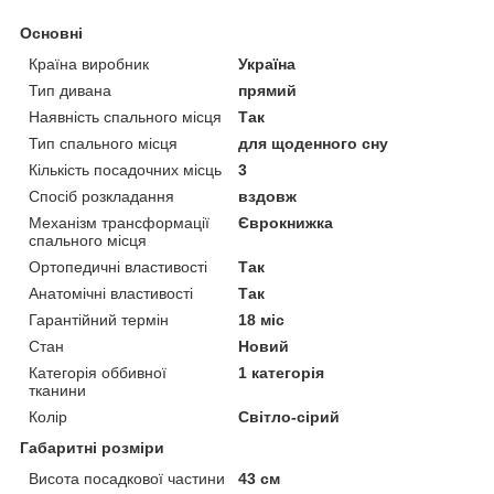
Основні
Країна виробник
Україна
Тип дивана
прямий
Наявність спального місця
Так
Тип спального місця
для щоденного сну
Кількість посадочних місць
3
Спосіб розкладання
вздовж
Механізм трансформації
Єврокнижка
спального місця
Ортопедичні властивості
Так
Анатомічні властивості
Так
Гарантійний термін
18 міс
Стан
Новий
Категорія оббивної
1 категорія
тканини
Колір
Світло-сірий
Габаритні розміри
Висота посадкової частини
43 см