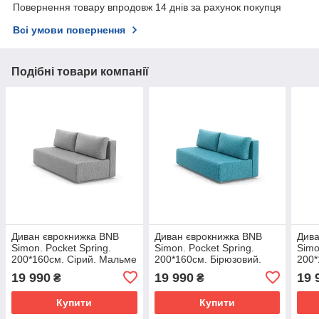
Повернення товару впродовж 14 днів за рахунок покупця
Всі умови повернення
Подібні товари компанії
Диван єврокнижка BNB
Диван єврокнижка BNB
Дива
Simon. Pocket Spring.
Simon. Pocket Spring.
Simo
200*160см. Сірий. Мальме
200*160см. Бірюзовий.
200*
90
Мальме 85
Мал
19 990
19 990
19 
₴
₴
Купити
Купити