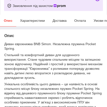
Замовлення під захистом
Опис
Характеристики
Доставка
Оплата
Умови п
Опис
Диван єврокнижка BNB Simon. Незалежна пружина Pocket
Spring.
Стильний та комфортний диван для щоденного
використання. Стане чудовим спальним місцем та затишною
зоною відпочинку. Надійний і простий у використанні механізм
трансформації "Єврокнижка" з роликами попереду дозволяє
навіть дитині легко впоратися з розкладкою дивана, не
докладаючи зусиль.
Унікальна особливість цього дивана – це наявність в основі
спального місця блоку незалежних пружин Pocket Spring. На
відміну від дешевого пружинного блоку пружини Pocket Spring
сприймають навантаження окремо і роблять відпочинок
особливо приємним. У зв'язці з високоякісним ППУ він
дозволяє досягти рівня комфорту, який можна порівняти з