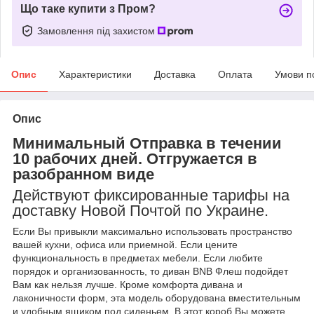
Що таке купити з Пром?
Замовлення під захистом
Опис
Характеристики
Доставка
Оплата
Умови п
Опис
Минимальный Отправка в течении
10 рабочих дней. Отгружается в
разобранном виде
Действуют фиксированные тарифы на
доставку Новой Почтой по Украине.
Если Вы привыкли максимально использовать пространство
вашей кухни, офиса или приемной. Если цените
функциональность в предметах мебели. Если любите
порядок и организованность, то диван BNB Флеш подойдет
Вам как нельзя лучше. Кроме комфорта дивана и
лаконичности форм, эта модель оборудована вместительным
и удобным ящиком под сиденьем. В этот короб Вы можете