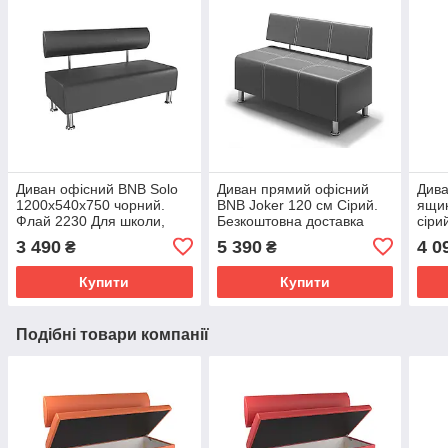
Диван офісний BNB Solo
Диван прямий офісний
Див
1200x540x750 чорний.
BNB Joker 120 см Сірий.
ящи
Флай 2230 Для школи,
Безкоштовна доставка
сіри
лікарні, очікування,
офіс
3 490
5 390
4 0
₴
₴
приймальні
очік
Купити
Купити
Подібні товари компанії