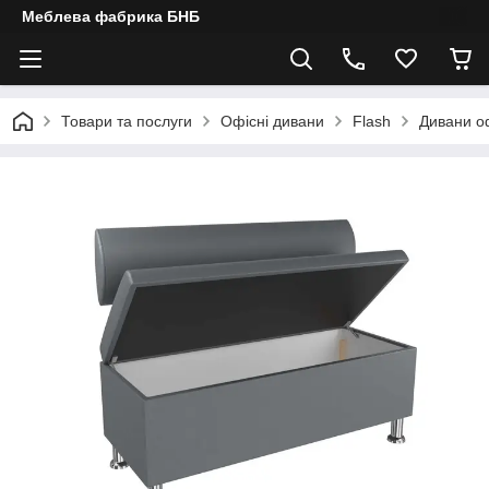
Меблева фабрика БНБ
Товари та послуги
Офісні дивани
Flash
Дивани о