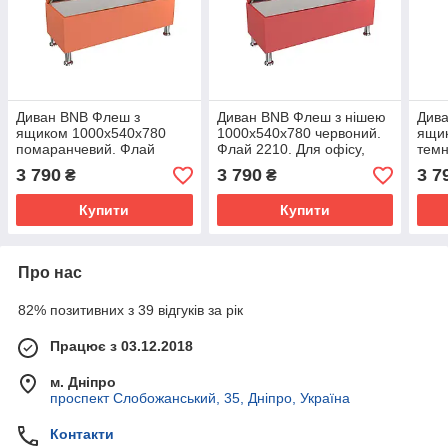
Диван BNB Флеш з
Диван BNB Флеш з нішею
Див
ящиком 1000x540x780
1000x540x780 червоний.
ящи
помаранчевий. Флай
Флай 2210. Для офісу,
темн
2218. Для офісу,
приймальні, очікування
2226
3 790
3 790
3 7
₴
₴
приймальні, очікування
прий
Купити
Купити
Про нас
82% позитивних з 39 відгуків за рік
Працює з 03.12.2018
м. Дніпро
проспект Слобожанський, 35, Дніпро, Україна
Контакти