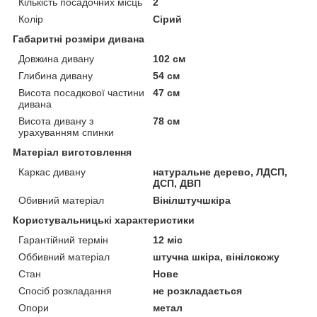
Кількість посадочних місць
2
Колір
Сірий
Габаритні розміри дивана
Довжина дивану
102 см
Глибина дивану
54 см
Висота посадкової частини
47 см
дивана
Висота дивану з
78 см
урахуванням спинки
Матеріал виготовлення
Каркас дивану
натуральне дерево, ЛДСП,
ДСП, ДВП
Обивний матеріал
Вінілштучшкіра
Користувальницькі характеристики
Гарантійний термін
12 міс
Оббивний матеріал
штучна шкіра, вінілскожу
Стан
Нове
Спосіб розкладання
не розкладається
Опори
метал