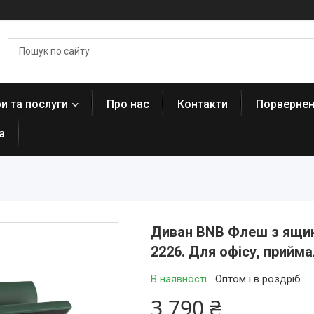
и та послуги
Про нас
Контакти
Порвернен
а
Диван BNB Флеш з ящик
2226. Для офісу, прийма
В наявності
Оптом і в роздріб
3 790 ₴