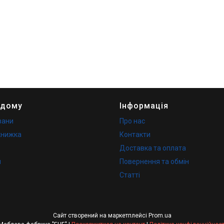
 дому
Інформація
вани
Про нас
книжка
Контакти
Доставка та оплата
и
Повернення та обмін
Статті
Сайт створений на маркетплейсі
Prom.ua