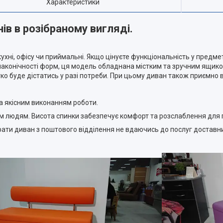
Характеристики
в в розібраному вигляді.
ні, офісу чи приймальні. Якщо цінуєте функціональність у предмет
аконічності форм, ця модель обладнана містким та зручним ящиком
легко буде дістатись у разі потреби. При цьому диван також приємн
а якісним виконанням роботи.
м людям. Висота спинки забезпечує комфорт та розслаблення для 
рати диван з поштового відділення не вдаючись до послуг доставн