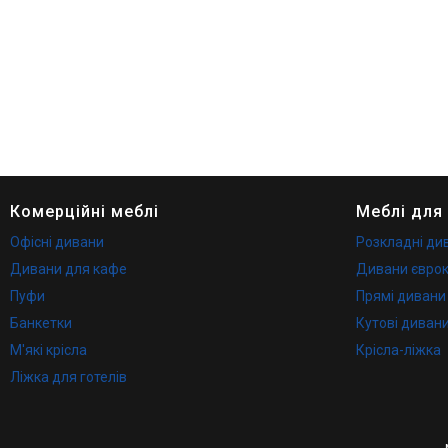
Комерційні меблі
Меблі для
Офісні дивани
Розкладні ди
Дивани для кафе
Дивани євро
Пуфи
Прямі дивани
Банкетки
Кутові диван
М'які крісла
Крісла-ліжка
Ліжка для готелів