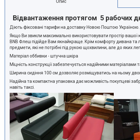
Опис
Відвантаження протягом 5 рабочих дні
Діють фіксовані тарифи на доставку Новою Поштою Україною.
Якщо Ви звикли максимально використовувати простір вашої кух
BNB Флеш підійде Вам якнайкраще. Крім комфорту дивана та л
предмети, які не потрібні під рукою щохвилини, але до яких 
Матеріал оббивки - штучна шкіра
Міцність конструкції забезпечується надійними матеріалами т
Ширина сидіння 100 см дозволяє розміщуватись на ньому дво
Надійна та компактна упаковка дає можливість покупцеві заб
навіть таксі.