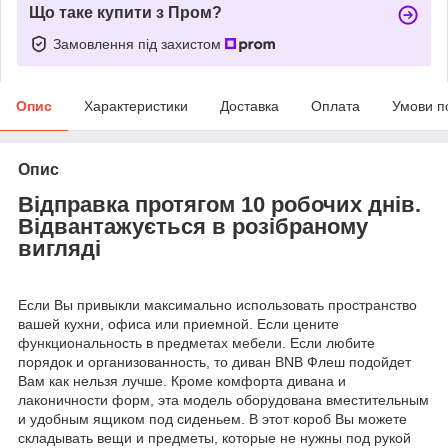
Що таке купити з Пром?
Замовлення під захистом
Опис
Характеристики
Доставка
Оплата
Умови п
Опис
Відправка протягом 10 робочих днів.
Відвантажується в розібраному
вигляді
Если Вы привыкли максимально использовать пространство
вашей кухни, офиса или приемной. Если цените
функциональность в предметах мебели. Если любите
порядок и организованность, то диван BNB Флеш подойдет
Вам как нельзя лучше. Кроме комфорта дивана и
лаконичности форм, эта модель оборудована вместительным
и удобным ящиком под сиденьем. В этот короб Вы можете
складывать вещи и предметы, которые не нужны под рукой