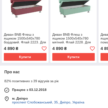
Диван BNB Флеш з
Диван BNB Флеш з
Див
ящиком 1500x540x780
ящиком 1500x540x780
ящи
бордовий. Флай 2223. Для
мятний. Флай 2228. Для
пом
офісу, приймальні,
офісу, приймальні,
2218
4 890
4 890
4 8
₴
₴
очікування
очікування
прий
Купити
Купити
Про нас
82% позитивних з 39 відгуків за рік
Працює з 03.12.2018
м. Дніпро
проспект Слобожанський, 35, Дніпро, Україна