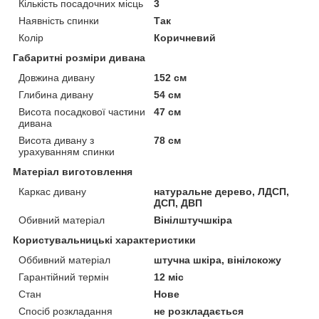
Кількість посадочних місць
3
Наявність спинки
Так
Колір
Коричневий
Габаритні розміри дивана
Довжина дивану
152 см
Глибина дивану
54 см
Висота посадкової частини
47 см
дивана
Висота дивану з
78 см
урахуванням спинки
Матеріал виготовлення
Каркас дивану
натуральне дерево, ЛДСП,
ДСП, ДВП
Обивний матеріал
Вінілштучшкіра
Користувальницькі характеристики
Оббивний матеріал
штучна шкіра, вінілскожу
Гарантійний термін
12 міс
Стан
Нове
Спосіб розкладання
не розкладається