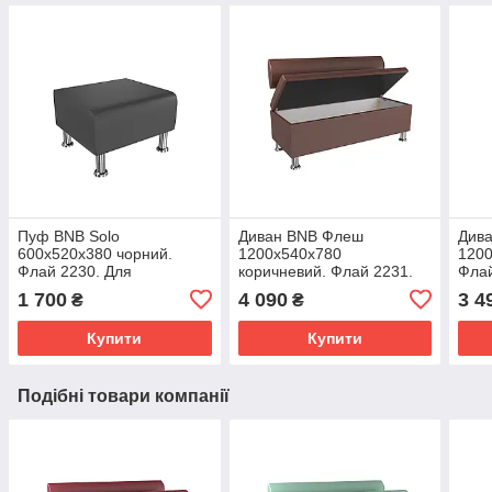
Пуф BNB Solo
Диван BNB Флеш
Дива
600x520x380 чорний.
1200x540x780
1200
Флай 2230. Для
коричневий. Флай 2231.
Флай
очікування
Для офісу, приймальні,
ліка
1 700
4 090
3 4
₴
₴
очікування
прий
Купити
Купити
Подібні товари компанії