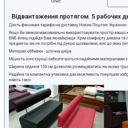
Опис
Відвантаження протягом 5 рабочих дні
Діють фіксовані тарифи на доставку Новою Поштою Україною.
Якщо Ви звикли максимально використовувати простір вашої кух
BNB Флеш підійде Вам якнайкраще. Крім комфорту дивана та л
предмети, які не потрібні під рукою щохвилини, але до яких 
Матеріал оббивки - штучна шкіра
Міцність конструкції забезпечується надійними матеріалами т
Ширина сидіння 150 см дозволяє розміщуватись на ньому трь
Надійна та компактна упаковка дає можливість покупцеві заб
навіть таксі.