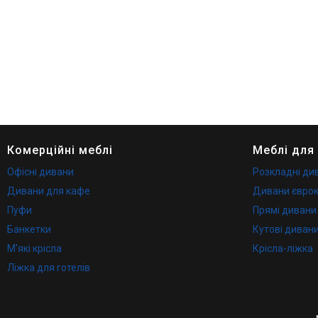
Комерційні меблі
Меблі для
Офісні дивани
Розкладні ди
Дивани для кафе
Дивани євро
Пуфи
Прямі дивани
Банкетки
Кутові диван
М'які крісла
Крісла-ліжка
Ліжка для готелів