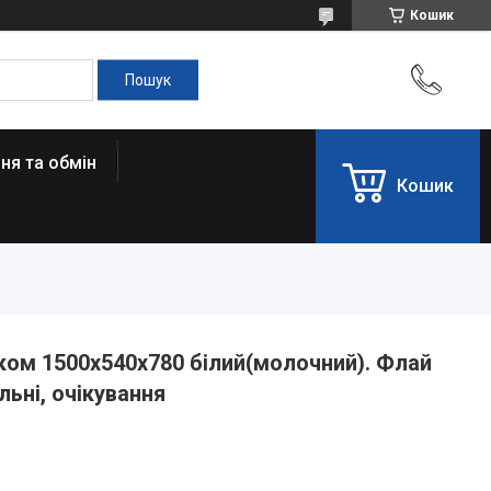
Кошик
ня та обмін
Кошик
ом 1500x540x780 білий(молочний). Флай
льні, очікування