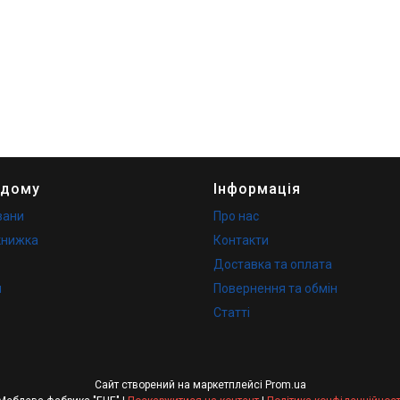
 дому
Інформація
вани
Про нас
книжка
Контакти
Доставка та оплата
и
Повернення та обмін
Статті
Сайт створений на маркетплейсі
Prom.ua