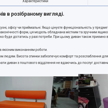
Характеристики
в в розібраному вигляді.
ні, офісу чи приймальні. Якщо цінуєте функціональність у предмет
аконічності форм, ця модель обладнана містким та зручним ящиком
легко буде дістатись у разі потреби. При цьому диван також приємн
а якісним виконанням роботи.
ом людям. Висота спинки забезпечує комфорт та розслаблення для
рати диван з поштового відділення не вдаючись до послуг доставн