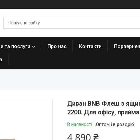
и та послуги
Про нас
Контакти
Порвернен
а
Диван BNB Флеш з ящик
2200. Для офісу, прийма
В наявності
Оптом і в роздріб
4 890 ₴