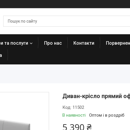
и та послуги
Про нас
Контакти
Порвернен
а
Диван-крісло прямий оф
Код:
11502
В наявності
Оптом і в роздріб
5 390 ₴