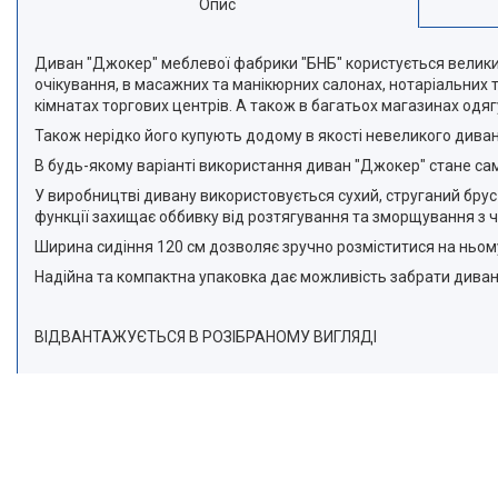
Опис
Диван "Джокер" меблевої фабрики "БНБ" користується великим
очікування, в масажних та манікюрних салонах, нотаріальних т
кімнатах торгових центрів. А також в багатьох магазинах одягу
Також нерідко його купують додому в якості невеликого диван
В будь-якому варіанті використання диван "Джокер" стане са
У виробництві дивану використовується сухий, струганий брус
функції захищає оббивку від розтягування та зморщування з 
Ширина сидіння 120 см дозволяє зручно розміститися на ньо
Надійна та компактна упаковка дає можливість забрати диван 
ВІДВАНТАЖУЄТЬСЯ В РОЗІБРАНОМУ ВИГЛЯДІ