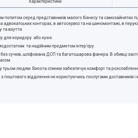
Характеристики
 попитом серед представників малого бізнесу та самозайнятих під
а адвокатських конторах, в автосервісі та на шиномонтажі, в перук
 та взуття.
у для коридору або кухні.
модостатнім та надійним предметом інтер'єру.
 без сучків, шліфована ДСП та багатошарова фанера. В обивці заст
часом.
му трьом людям. Висота спинки забезпечує комфорт та розслабленн
з поштового відділення не користуючись послугами доставників і 