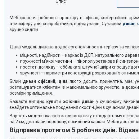
Опис
Меблювання робочого простору в офісах, комерційних прим
атмосферу для співробітників, відвідувачів. Сучасний
диван 
зручно сидіти.
Дана модель дивана додає ергономічності інтер'єру та суттєво
міцності, надійності – каркас із ДСП, натурального дере
пружності м'якої частини – пінополіуретанове й синтепо
простоті догляду – оббивка зі штучної шкіри спрощує дог
зручності – параметри конструкції розраховані з оптимал
Білий
диван офісний, ціна
якого досить прийнятна, має уні
розташуватися клієнтам із максимальною зручністю, а довжини
розміри приміщення.
Бажаєте вигідно
купити офісний диван
у сучасному виконан
знайдете оптимальне поєднання якості-ціни з сучасним дизайн
Вартість моделі вказана за виконання у стандартному шкіроза
на 7 см, два шари поролону, посилений каркас. Меблі доставл
Відправка протягом 5 робочих днів. Відва