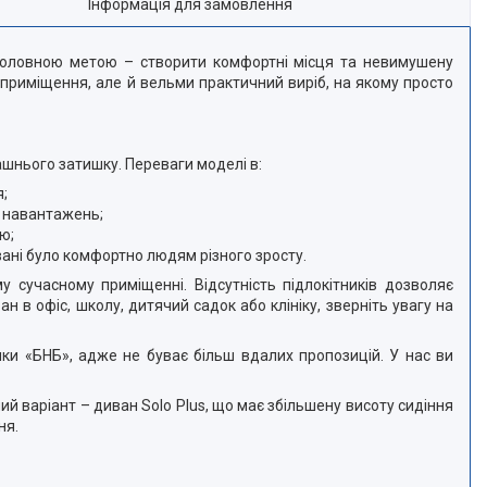
Інформація для замовлення
 головною метою – створити комфортні місця та невимушену
приміщення, але й вельми практичний виріб, на якому просто
ашнього затишку. Переваги моделі в:
я;
х навантажень;
ю;
вані було комфортно людям різного зросту.
у сучасному приміщенні. Відсутність підлокітників дозволяє
 в офіс, школу, дитячий садок або клініку, зверніть увагу на
и «БНБ», адже не буває більш вдалих пропозицій. У нас ви
й варіант – диван Solo Plus, що має збільшену висоту сидіння
ня.