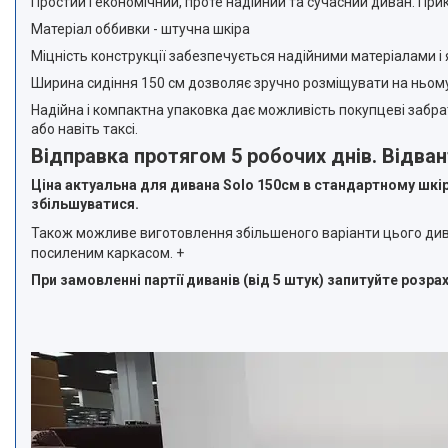
Простий і економічний, проте надійний та сучасний диван. При
Матеріал оббивки - штучна шкіра
Міцність конструкції забезпечується надійними матеріалами і
Ширина сидіння 150 см дозволяє зручно розміщувати на ньом
Надійна і компактна упаковка дає можливість покупцеві забр
або навіть таксі.
Відправка протягом 5 робочих днів. Відва
Ціна актуальна для дивана Solo 150см в стандартному шкір
збільшуватися.
Також можливе виготовлення збільшеного варіанти цього ди
посиленим каркасом. +
При замовленні партії диванів (від 5 штук) запитуйте розр