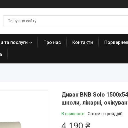
и та послуги
Про нас
Контакти
Порвернен
а
Диван BNB Solo 1500x54
школи, лікарні, очікува
В наявності
Оптом і в роздріб
4 190 ₴