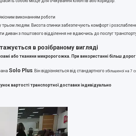
красить собою місце для очікування клієнтів або коридор.
 якісним виконанням роботи
у трьом людям. Висота спинки забезпечують комфорт і розслаблен
ати диван з поштового відділення не вдаючись до послуг транспор
нтажується в розібраному вигляді
замі або тканини микророгожка. При використанні більш дорогих
Solo Plus
вана
. Він відрізняється від стандартного
збільшеної на 7 
ахунок вартості транспортної доставки індивідуально