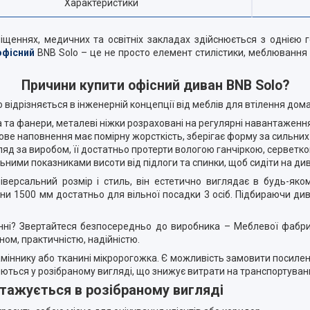
Характеристики
іщеннях, медичних та освітніх закладах здійснюється з однією
офісний
BNB Solo – це не просто елемент стилістики, меблювання 
Причини купити офісний диван BNB Solo?
 відрізняється в інженерній концепції від меблів для втілення дом
ва та фанери, металеві ніжки розраховані на регулярні навантаженн
нове наповнення має помірну жорсткість, зберігає форму за сильни
ляд за виробом, її достатньо протерти вологою ганчіркою, серветко
ьними показниками висоти від підлоги та спинки, щоб сидіти на ди
версальний розмір і стиль, він естетично виглядає в будь-яком
 1500 мм достатньо для вільної посадки 3 осіб. Підбираючи диван
ні? Звертайтеся безпосередньо до виробника – Меблевої фабрик
ом, практичністю, надійністю.
міннику або тканині мікророгожка. Є можливість замовити посилени
яються у розібраному вигляді, що знижує витрати на транспортуван
нтажується в розібраному вигляді