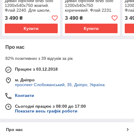
Диван офісний BNB Solo
Диван офісний BNB Solo
Дива
1200x540x750 жовтий.
1200x540x750
1200
Флай 2240. Для школи,
коричневий. Флай 2231.
Флай
лікарні, адміністратора,
Для школи, лікарні,
ліка
3 490
3 490
3 4
₴
₴
очікування
адміністратора,
очік
очікування
Купити
Купити
Про нас
82% позитивних з 39 відгуків за рік
Працює з 03.12.2018
м. Дніпро
проспект Слобожанський, 35, Дніпро, Україна
Контакти
Сьогодні працює з 08:00 до 17:00
Показати весь графік роботи
Про нас