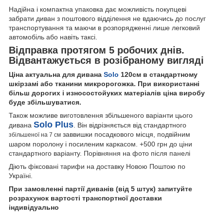
Надійна і компактна упаковка дає можливість покупцеві
забрати диван з поштового відділення не вдаючись до послуг
транспортування та маючи в розпорядженні лише легковий
автомобіль або навіть таксі.
Відправка протягом 5 робочих днів.
Відвантажується в розібраному вигляді
Ціна актуальна для дивана
Solo
120см в стандартному
шкірзамі або тканини микророгожка. При використанні
більш дорогих і износостойуких матеріалів ціна виробу
буде збільшуватися.
Також можливе виготовлення збільшеного варіанти цього
Solo Plus
дивана
. Він відрізняється від стандартного
заввишки посадкового місця, подвійним
збільшеної на 7 см
шаром поролону і посиленим каркасом. +500 грн до ціни
стандартного варіанту. Порівняння на фото після панелі
Діють фіксовані тарифи на доставку Новою Поштою по
Україні.
При замовленні партії диванів (від 5 штук) запитуйте
розрахунок вартості транспортної доставки
індивідуально