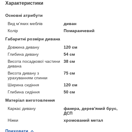
Характеристики
Основні атрибути
Вид м'яких меблів
диван
Колір
Помаранчевий
Габаритні розміри дивана
Довжина дивану
120 см
Глибина дивану
54 см
Висота посадкової частини
38 см
дивана
Висота дивану з
75 см
урахуванням спинки
Ширина сидіння
120 см
Глибина сидіння
50 см
Матеріал виготовлення
Каркас дивану
фанера, дерев'яний брус,
ДСП
Ніжки
хромований метал
Приховати