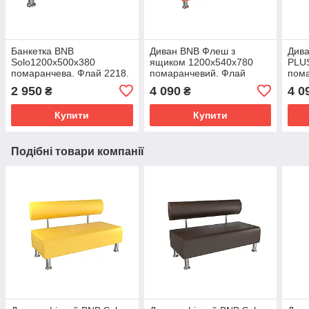
Банкетка BNB
Диван BNB Флеш з
Дива
Solo1200x500x380
ящиком 1200x540x780
PLU
помаранчева. Флай 2218.
помаранчевий. Флай
пома
Кушетка . Для школи,
2218. Для офісу,
школ
2 950
4 090
4 0
₴
₴
лікарні, адміністратора,
приймальні, очікування
адмі
очікування
очік
Купити
Купити
Подібні товари компанії