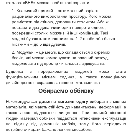
каталозі «БНБ» можна знайти такі варіанти:
Класичний прямий – оптимальний варіант
раціонального використання простору. Його можна
розмістити під стіною, доповнити столиком. Або ж
поставити два диванчики один навпроти одного,
посередині столик, можливі й інші комбінації. Такі
моделі бувають компактними на 1-2 особи або більш
місткими – до 5 відвідувачів.
Модульні – це меблі, що складаються з окремих
блоків, які можна компонувати на власний розсуд,
моделювати під простір чи кількість відвідувачів.
Будь-яка з перерахованих моделей може стати
функціональним місцем сидіння, а також повноцінною
дизайнерською окрасою затишного магазинчика.
Обираємо оббивку
Рекомендується
диван в магазин одягу
вибирати з міцних
матеріалів, які мають стійкість до навантажень, деформації, а
також легко піддаються чищенню. При великій кількості
людей матеріал оббивки піддається інтенсивній експлуатації
на відміну від домашніх меблів, тому його періодично
потрібно очищати бажано легким способом.