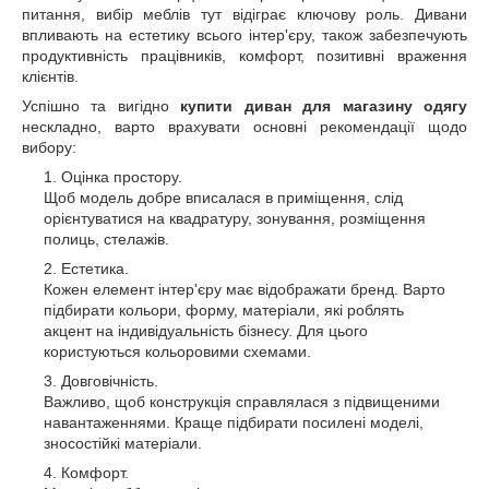
питання, вибір меблів тут відіграє ключову роль. Дивани
впливають на естетику всього інтер'єру, також забезпечують
продуктивність працівників, комфорт, позитивні враження
клієнтів.
Успішно та вигідно
купити диван для магазину одягу
нескладно, варто врахувати основні рекомендації щодо
вибору:
Оцінка простору.
Щоб модель добре вписалася в приміщення, слід
орієнтуватися на квадратуру, зонування, розміщення
полиць, стелажів.
Естетика.
Кожен елемент інтер'єру має відображати бренд. Варто
підбирати кольори, форму, матеріали, які роблять
акцент на індивідуальність бізнесу. Для цього
користуються кольоровими схемами.
Довговічність.
Важливо, щоб конструкція справлялася з підвищеними
навантаженнями. Краще підбирати посилені моделі,
зносостійкі матеріали.
Комфорт.