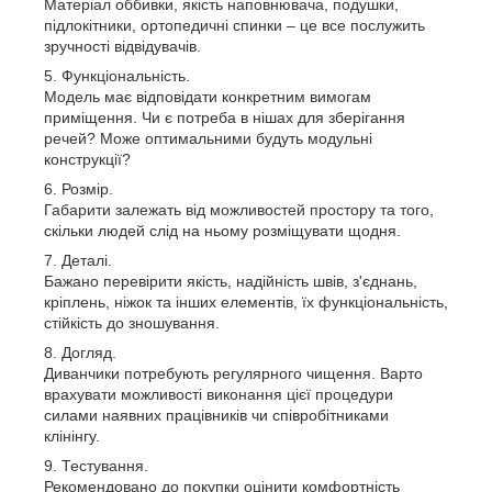
Матеріал оббивки, якість наповнювача, подушки,
підлокітники, ортопедичні спинки – це все послужить
зручності відвідувачів.
Функціональність.
Модель має відповідати конкретним вимогам
приміщення. Чи є потреба в нішах для зберігання
речей? Може оптимальними будуть модульні
конструкції?
Розмір.
Габарити залежать від можливостей простору та того,
скільки людей слід на ньому розміщувати щодня.
Деталі.
Бажано перевірити якість, надійність швів, з'єднань,
кріплень, ніжок та інших елементів, їх функціональність,
стійкість до зношування.
Догляд.
Диванчики потребують регулярного чищення. Варто
врахувати можливості виконання цієї процедури
силами наявних працівників чи співробітниками
клінінгу.
Тестування.
Рекомендовано до покупки оцінити комфортність