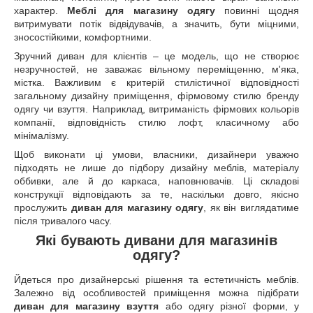
характер.
Меблі для магазину одягу
повинні щодня
витримувати потік відвідувачів, а значить, бути міцними,
зносостійкими, комфортними.
Зручний диван для клієнтів – це модель, що не створює
незручностей, не заважає вільному переміщенню, м'яка,
містка. Важливим є критерій стилістичної відповідності
загальному дизайну приміщення, фірмовому стилю бренду
одягу чи взуття. Наприклад, витриманість фірмових кольорів
компанії, відповідність стилю лофт, класичному або
мінімалізму.
Щоб виконати ці умови, власники, дизайнери уважно
підходять не лише до підбору дизайну меблів, матеріалу
оббивки, але й до каркаса, наповнювачів. Ці складові
конструкції відповідають за те, наскільки довго, якісно
прослужить
диван для магазину одягу
, як він виглядатиме
після тривалого часу.
Які бувають дивани для магазинів
одягу?
Йдеться про дизайнерські рішення та естетичність меблів.
Залежно від особливостей приміщення можна підібрати
диван для магазину взуття
або одягу різної форми, у