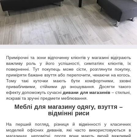
Примірочні та зони відпочинку клієнтів у магазині відіграють
важливу роль у його успішності, симпатіях клієнтів, їх
поверненні. Тут покупець може сісти, розглянути покупку,
приміряти бажане взуття або перепочити, чекаючи на когось.
Тому такі куточки мають бути комфортними, ззовні
привабливими, стійкими до зношування. Досягти такого
ефекту допоможуть сучасні
дивани для магазинів
– стильні,
яскраві та зручні предмети меблювання.
Меблі для магазину одягу, взуття –
відмінні риси
На перший погляд, різниця й відмінності у класичних
моделей офісних диванів, які часто використовуються в
магазинах, непомітні, проте вони мають вкрай важливий