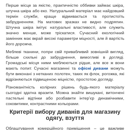
Перше місце за якістю, практичністю оббивки займає шкіра,
штучна шкіра або еко. Натуральний матеріал має найдовший
термін служби, краще відмивається та протистоїть
забрудненням. На матових зразках не видно подряпин.
Штучна шкіра імітує натуральні властивості, але служить
значно менше, може тріскатися. Сучасний екологічний
замінник має вкрай високі параметри міцності, але й вартість
його дорожча.
Меблеві тканини, попри свій привабливий зовнішній вигляд,
більше схильні до забруднення, вимогливі в догляді.
Громадські місця ними меблюються рідше, але все ж вони
мають попит. Сучасні магазинні та
офісні дивани
можуть
бути виконані з нетканих полотен, таких як флок, рогожка, які
відрізняються підвищеною міцністю, простотою догляду.
Різноманітність колірних рішень будь-якого матеріалу
сьогодні здатна вразити. Можна знайти вишукані, витончені
пастельні відтінки або розбавити інтер'єр динамічними,
соковитими, контрастними кольорами.
Критерії вибору диванів для магазину
одягу, взуття
Облаштування комерційного приміщення – це важливе